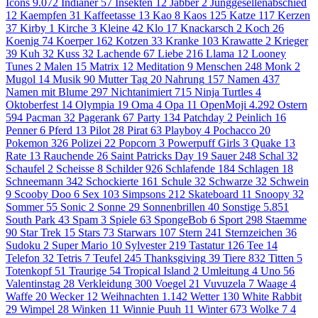
Icons
9.072
Indianer
57
Insekten
12
Jabber
2
Junggesellenabschied
12
Kaempfen
31
Kaffeetasse
13
Kao
8
Kaos
125
Katze
117
Kerzen
37
Kirby
1
Kirche
3
Kleine
42
Klo
17
Knackarsch
2
Koch
26
Koenig
74
Koerper
162
Kotzen
33
Kranke
103
Krawatte
2
Krieger
39
Kuh
32
Kuss
32
Lachende
67
Liebe
216
Llama
12
Looney
Tunes
2
Malen
15
Matrix
12
Meditation
9
Menschen
248
Monk
2
Mugol
14
Musik
90
Mutter Tag
20
Nahrung
157
Namen
437
Namen mit Blume
297
Nichtanimiert
715
Ninja Turtles
4
Oktoberfest
14
Olympia
19
Oma
4
Opa
11
OpenMoji
4.292
Ostern
594
Pacman
32
Pagerank
67
Party
134
Patchday
2
Peinlich
16
Penner
6
Pferd
13
Pilot
28
Pirat
63
Playboy
4
Pochacco
20
Pokemon
326
Polizei
22
Popcorn
3
Powerpuff Girls
3
Quake
13
Rate
13
Rauchende
26
Saint Patricks Day
19
Sauer
248
Schal
32
Schaufel
2
Scheisse
8
Schilder
926
Schlafende
184
Schlagen
18
Schneemann
342
Schockierte
161
Schule
32
Schwarze
32
Schwein
9
Scooby Doo
6
Sex
103
Simpsons
212
Skateboard
11
Snoopy
32
Sommer
55
Sonic
2
Sonne
29
Sonnenbrillen
40
Sonstige
5.851
South Park
43
Spam
3
Spiele
63
SpongeBob
6
Sport
298
Staemme
90
Star Trek
15
Stars
73
Starwars
107
Stern
241
Sternzeichen
36
Sudoku
2
Super Mario
10
Sylvester
219
Tastatur
126
Tee
14
Telefon
32
Tetris
7
Teufel
245
Thanksgiving
39
Tiere
832
Titten
5
Totenkopf
51
Traurige
54
Tropical Island
2
Umleitung
4
Uno
56
Valentinstag
28
Verkleidung
300
Voegel
21
Vuvuzela
7
Waage
4
Waffe
20
Wecker
12
Weihnachten
1.142
Wetter
130
White Rabbit
29
Wimpel
28
Winken
11
Winnie Puuh
11
Winter
673
Wolke 7
4