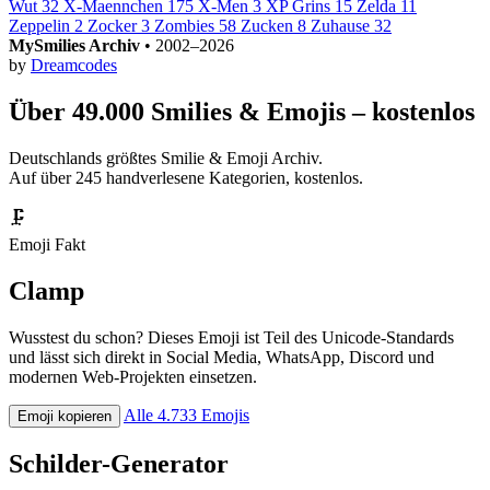
Wut
32
X-Maennchen
175
X-Men
3
XP Grins
15
Zelda
11
Zeppelin
2
Zocker
3
Zombies
58
Zucken
8
Zuhause
32
MySmilies Archiv
• 2002–2026
by
Dreamcodes
Über 49.000 Smilies & Emojis – kostenlos
Deutschlands größtes Smilie & Emoji Archiv.
Auf über 245 handverlesene Kategorien, kostenlos.
🗜️
Emoji Fakt
Clamp
Wusstest du schon? Dieses Emoji ist Teil des Unicode-Standards
und lässt sich direkt in Social Media, WhatsApp, Discord und
modernen Web-Projekten einsetzen.
Alle 4.733 Emojis
Emoji kopieren
Schilder-Generator