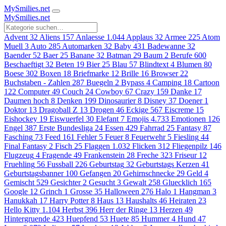
MySmilies
.net
MySmilies
.net
Advent
32
Aliens
157
Anlaesse
1.044
Applaus
32
Armee
225
Atom
Muell
3
Auto
285
Automarken
32
Baby
431
Badewanne
32
Baender
52
Baer
25
Banane
32
Batman
29
Baum
2
Berufe
600
Beschaeftigt
32
Beten
19
Bier
25
Blau
57
Blindtext
4
Blumen
80
Boese
302
Boxen
18
Briefmarke
12
Brille
16
Browser
22
Buchstaben - Zahlen
287
Buegeln
2
Bypass
4
Camping
18
Cartoon
122
Computer
49
Couch
24
Cowboy
67
Crazy
159
Danke
17
Daumen hoch
8
Denken
199
Dinosaurier
8
Disney
37
Doener
1
Doktor
13
Dragoball Z
13
Drogen
46
Eckige
567
Eiscreme
15
Eishockey
19
Eiswuerfel
30
Elefant
7
Emojis
4.733
Emotionen
126
Engel
387
Erste Bundesliga
24
Essen
429
Fahrrad
25
Fantasy
87
Fasching
73
Feed
161
Fehler
5
Feuer
8
Feuerwehr
5
Fiesling
44
Final Fantasy
2
Fisch
25
Flaggen
1.032
Flicken
312
Fliegenpilz
146
Flugzeug
4
Fragende
49
Frankenstein
28
Freche
323
Friseur
12
Fruehling
56
Fussball
226
Geburtstag
32
Geburtstags Kerzen
41
Geburtstagsbanner
100
Gefangen
20
Gehirnschnecke
29
Geld
4
Gemischt
529
Gesichter
2
Gesucht
3
Gewalt
258
Gluecklich
165
Google
12
Grinch
1
Grosse
35
Halloween
276
Halo
1
Hangman
3
Hanukkah
17
Harry Potter
8
Haus
13
Haushalts
46
Heiraten
23
Hello Kitty
1.104
Herbst
396
Herr der Ringe
13
Herzen
49
Hintergruende
423
Huepfend
53
Huete
85
Hummer
4
Hund
47