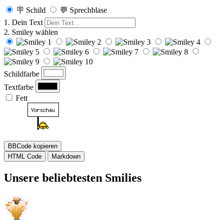
🪧 Schild
💬 Sprechblase
1. Dein Text
2. Smiley wählen
Schildfarbe
Textfarbe
Fett
BBCode kopieren
HTML Code
Markdown
Unsere beliebtesten Smilies