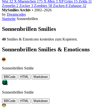
Wut
32
X-Maennchen
175
X-Men
3
XP Grins
15
Zelda
11
Zeppelin
2
Zocker
3
Zombies
58
Zucken
8
Zuhause
32
MySmilies Archiv
• 2002–2026
by
Dreamcodes
Startseite
Sonnenbrillen
Sonnenbrillen Smilies
40
Smilies & Emoticons kostenlos zum Kopieren.
Sonnenbrillen Smilies & Emoticons
Sonnenbrillen Smilie
BBCode
HTML
Markdown
Sonnenbrillen Smilie
BBCode
HTML
Markdown