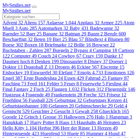
MySmilies
.net
MySmilies
.net
Advent
32
Aliens
157
Anlaesse
1.044
Applaus
32
Armee
225
Atom
Muell
3
Auto
285
Automarken
32
Baby
431
Badewanne
32
Baender
52
Baer
25
Banane
32
Batman
29
Baum
2
Berufe
600
Beschaeftigt
32
Beten
19
Bier
25
Blau
57
Blindtext
4
Blumen
80
Boese
302
Boxen
18
Briefmarke
12
Brille
16
Browser
22
Buchstaben - Zahlen
287
Buegeln
2
Bypass
4
Camping
18
Cartoon
122
Computer
49
Couch
24
Cowboy
67
Crazy
159
Danke
17
Daumen hoch
8
Denken
199
Dinosaurier
8
Disney
37
Doener
1
Doktor
13
Dragoball Z
13
Drogen
46
Eckige
567
Eiscreme
15
Eishockey
19
Eiswuerfel
30
Elefant
7
Emojis
4.733
Emotionen
126
Engel
387
Erste Bundesliga
24
Essen
429
Fahrrad
25
Fantasy
87
Fasching
73
Feed
161
Fehler
5
Feuer
8
Feuerwehr
5
Fiesling
44
Final Fantasy
2
Fisch
25
Flaggen
1.032
Flicken
312
Fliegenpilz
146
Flugzeug
4
Fragende
49
Frankenstein
28
Freche
323
Friseur
12
Fruehling
56
Fussball
226
Geburtstag
32
Geburtstags Kerzen
41
Geburtstagsbanner
100
Gefangen
20
Gehirnschnecke
29
Geld
4
Gemischt
529
Gesichter
2
Gesucht
3
Gewalt
258
Gluecklich
165
Google
12
Grinch
1
Grosse
35
Halloween
276
Halo
1
Hangman
3
Hanukkah
17
Harry Potter
8
Haus
13
Haushalts
46
Heiraten
23
Hello Kitty
1.104
Herbst
396
Herr der Ringe
13
Herzen
49
Hintergruende
423
Huepfend
53
Huete
85
Hummer
4
Hund
47