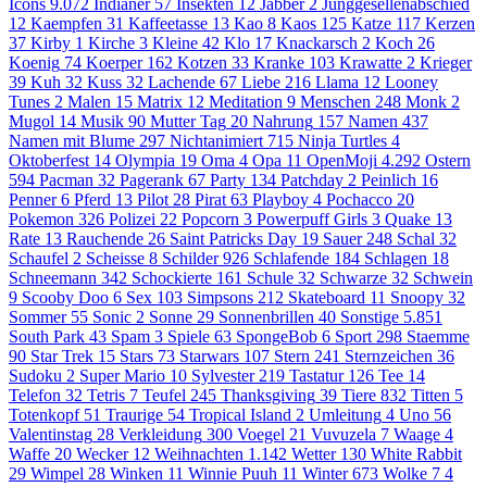
Icons
9.072
Indianer
57
Insekten
12
Jabber
2
Junggesellenabschied
12
Kaempfen
31
Kaffeetasse
13
Kao
8
Kaos
125
Katze
117
Kerzen
37
Kirby
1
Kirche
3
Kleine
42
Klo
17
Knackarsch
2
Koch
26
Koenig
74
Koerper
162
Kotzen
33
Kranke
103
Krawatte
2
Krieger
39
Kuh
32
Kuss
32
Lachende
67
Liebe
216
Llama
12
Looney
Tunes
2
Malen
15
Matrix
12
Meditation
9
Menschen
248
Monk
2
Mugol
14
Musik
90
Mutter Tag
20
Nahrung
157
Namen
437
Namen mit Blume
297
Nichtanimiert
715
Ninja Turtles
4
Oktoberfest
14
Olympia
19
Oma
4
Opa
11
OpenMoji
4.292
Ostern
594
Pacman
32
Pagerank
67
Party
134
Patchday
2
Peinlich
16
Penner
6
Pferd
13
Pilot
28
Pirat
63
Playboy
4
Pochacco
20
Pokemon
326
Polizei
22
Popcorn
3
Powerpuff Girls
3
Quake
13
Rate
13
Rauchende
26
Saint Patricks Day
19
Sauer
248
Schal
32
Schaufel
2
Scheisse
8
Schilder
926
Schlafende
184
Schlagen
18
Schneemann
342
Schockierte
161
Schule
32
Schwarze
32
Schwein
9
Scooby Doo
6
Sex
103
Simpsons
212
Skateboard
11
Snoopy
32
Sommer
55
Sonic
2
Sonne
29
Sonnenbrillen
40
Sonstige
5.851
South Park
43
Spam
3
Spiele
63
SpongeBob
6
Sport
298
Staemme
90
Star Trek
15
Stars
73
Starwars
107
Stern
241
Sternzeichen
36
Sudoku
2
Super Mario
10
Sylvester
219
Tastatur
126
Tee
14
Telefon
32
Tetris
7
Teufel
245
Thanksgiving
39
Tiere
832
Titten
5
Totenkopf
51
Traurige
54
Tropical Island
2
Umleitung
4
Uno
56
Valentinstag
28
Verkleidung
300
Voegel
21
Vuvuzela
7
Waage
4
Waffe
20
Wecker
12
Weihnachten
1.142
Wetter
130
White Rabbit
29
Wimpel
28
Winken
11
Winnie Puuh
11
Winter
673
Wolke 7
4