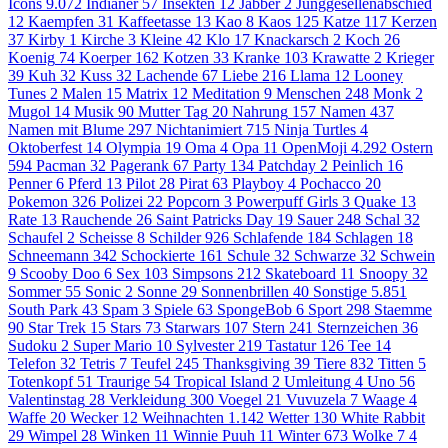
Icons
9.072
Indianer
57
Insekten
12
Jabber
2
Junggesellenabschied
12
Kaempfen
31
Kaffeetasse
13
Kao
8
Kaos
125
Katze
117
Kerzen
37
Kirby
1
Kirche
3
Kleine
42
Klo
17
Knackarsch
2
Koch
26
Koenig
74
Koerper
162
Kotzen
33
Kranke
103
Krawatte
2
Krieger
39
Kuh
32
Kuss
32
Lachende
67
Liebe
216
Llama
12
Looney
Tunes
2
Malen
15
Matrix
12
Meditation
9
Menschen
248
Monk
2
Mugol
14
Musik
90
Mutter Tag
20
Nahrung
157
Namen
437
Namen mit Blume
297
Nichtanimiert
715
Ninja Turtles
4
Oktoberfest
14
Olympia
19
Oma
4
Opa
11
OpenMoji
4.292
Ostern
594
Pacman
32
Pagerank
67
Party
134
Patchday
2
Peinlich
16
Penner
6
Pferd
13
Pilot
28
Pirat
63
Playboy
4
Pochacco
20
Pokemon
326
Polizei
22
Popcorn
3
Powerpuff Girls
3
Quake
13
Rate
13
Rauchende
26
Saint Patricks Day
19
Sauer
248
Schal
32
Schaufel
2
Scheisse
8
Schilder
926
Schlafende
184
Schlagen
18
Schneemann
342
Schockierte
161
Schule
32
Schwarze
32
Schwein
9
Scooby Doo
6
Sex
103
Simpsons
212
Skateboard
11
Snoopy
32
Sommer
55
Sonic
2
Sonne
29
Sonnenbrillen
40
Sonstige
5.851
South Park
43
Spam
3
Spiele
63
SpongeBob
6
Sport
298
Staemme
90
Star Trek
15
Stars
73
Starwars
107
Stern
241
Sternzeichen
36
Sudoku
2
Super Mario
10
Sylvester
219
Tastatur
126
Tee
14
Telefon
32
Tetris
7
Teufel
245
Thanksgiving
39
Tiere
832
Titten
5
Totenkopf
51
Traurige
54
Tropical Island
2
Umleitung
4
Uno
56
Valentinstag
28
Verkleidung
300
Voegel
21
Vuvuzela
7
Waage
4
Waffe
20
Wecker
12
Weihnachten
1.142
Wetter
130
White Rabbit
29
Wimpel
28
Winken
11
Winnie Puuh
11
Winter
673
Wolke 7
4