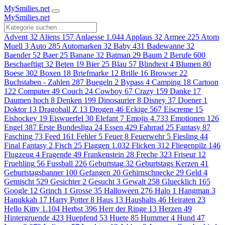
MySmilies
.net
MySmilies
.net
Advent
32
Aliens
157
Anlaesse
1.044
Applaus
32
Armee
225
Atom
Muell
3
Auto
285
Automarken
32
Baby
431
Badewanne
32
Baender
52
Baer
25
Banane
32
Batman
29
Baum
2
Berufe
600
Beschaeftigt
32
Beten
19
Bier
25
Blau
57
Blindtext
4
Blumen
80
Boese
302
Boxen
18
Briefmarke
12
Brille
16
Browser
22
Buchstaben - Zahlen
287
Buegeln
2
Bypass
4
Camping
18
Cartoon
122
Computer
49
Couch
24
Cowboy
67
Crazy
159
Danke
17
Daumen hoch
8
Denken
199
Dinosaurier
8
Disney
37
Doener
1
Doktor
13
Dragoball Z
13
Drogen
46
Eckige
567
Eiscreme
15
Eishockey
19
Eiswuerfel
30
Elefant
7
Emojis
4.733
Emotionen
126
Engel
387
Erste Bundesliga
24
Essen
429
Fahrrad
25
Fantasy
87
Fasching
73
Feed
161
Fehler
5
Feuer
8
Feuerwehr
5
Fiesling
44
Final Fantasy
2
Fisch
25
Flaggen
1.032
Flicken
312
Fliegenpilz
146
Flugzeug
4
Fragende
49
Frankenstein
28
Freche
323
Friseur
12
Fruehling
56
Fussball
226
Geburtstag
32
Geburtstags Kerzen
41
Geburtstagsbanner
100
Gefangen
20
Gehirnschnecke
29
Geld
4
Gemischt
529
Gesichter
2
Gesucht
3
Gewalt
258
Gluecklich
165
Google
12
Grinch
1
Grosse
35
Halloween
276
Halo
1
Hangman
3
Hanukkah
17
Harry Potter
8
Haus
13
Haushalts
46
Heiraten
23
Hello Kitty
1.104
Herbst
396
Herr der Ringe
13
Herzen
49
Hintergruende
423
Huepfend
53
Huete
85
Hummer
4
Hund
47