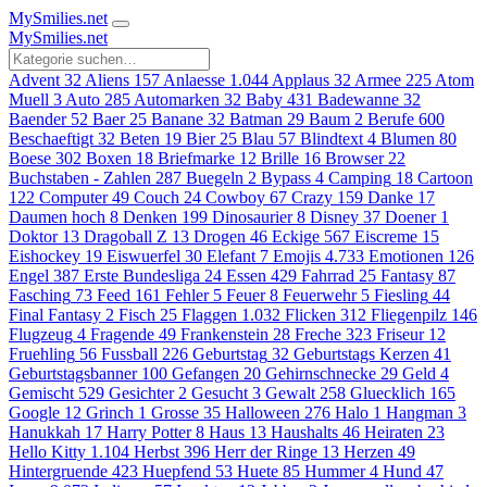
MySmilies
.net
MySmilies
.net
Advent
32
Aliens
157
Anlaesse
1.044
Applaus
32
Armee
225
Atom
Muell
3
Auto
285
Automarken
32
Baby
431
Badewanne
32
Baender
52
Baer
25
Banane
32
Batman
29
Baum
2
Berufe
600
Beschaeftigt
32
Beten
19
Bier
25
Blau
57
Blindtext
4
Blumen
80
Boese
302
Boxen
18
Briefmarke
12
Brille
16
Browser
22
Buchstaben - Zahlen
287
Buegeln
2
Bypass
4
Camping
18
Cartoon
122
Computer
49
Couch
24
Cowboy
67
Crazy
159
Danke
17
Daumen hoch
8
Denken
199
Dinosaurier
8
Disney
37
Doener
1
Doktor
13
Dragoball Z
13
Drogen
46
Eckige
567
Eiscreme
15
Eishockey
19
Eiswuerfel
30
Elefant
7
Emojis
4.733
Emotionen
126
Engel
387
Erste Bundesliga
24
Essen
429
Fahrrad
25
Fantasy
87
Fasching
73
Feed
161
Fehler
5
Feuer
8
Feuerwehr
5
Fiesling
44
Final Fantasy
2
Fisch
25
Flaggen
1.032
Flicken
312
Fliegenpilz
146
Flugzeug
4
Fragende
49
Frankenstein
28
Freche
323
Friseur
12
Fruehling
56
Fussball
226
Geburtstag
32
Geburtstags Kerzen
41
Geburtstagsbanner
100
Gefangen
20
Gehirnschnecke
29
Geld
4
Gemischt
529
Gesichter
2
Gesucht
3
Gewalt
258
Gluecklich
165
Google
12
Grinch
1
Grosse
35
Halloween
276
Halo
1
Hangman
3
Hanukkah
17
Harry Potter
8
Haus
13
Haushalts
46
Heiraten
23
Hello Kitty
1.104
Herbst
396
Herr der Ringe
13
Herzen
49
Hintergruende
423
Huepfend
53
Huete
85
Hummer
4
Hund
47