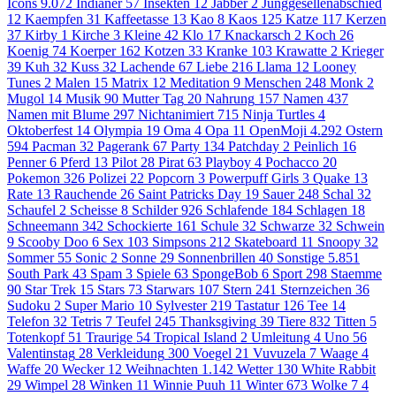
Icons
9.072
Indianer
57
Insekten
12
Jabber
2
Junggesellenabschied
12
Kaempfen
31
Kaffeetasse
13
Kao
8
Kaos
125
Katze
117
Kerzen
37
Kirby
1
Kirche
3
Kleine
42
Klo
17
Knackarsch
2
Koch
26
Koenig
74
Koerper
162
Kotzen
33
Kranke
103
Krawatte
2
Krieger
39
Kuh
32
Kuss
32
Lachende
67
Liebe
216
Llama
12
Looney
Tunes
2
Malen
15
Matrix
12
Meditation
9
Menschen
248
Monk
2
Mugol
14
Musik
90
Mutter Tag
20
Nahrung
157
Namen
437
Namen mit Blume
297
Nichtanimiert
715
Ninja Turtles
4
Oktoberfest
14
Olympia
19
Oma
4
Opa
11
OpenMoji
4.292
Ostern
594
Pacman
32
Pagerank
67
Party
134
Patchday
2
Peinlich
16
Penner
6
Pferd
13
Pilot
28
Pirat
63
Playboy
4
Pochacco
20
Pokemon
326
Polizei
22
Popcorn
3
Powerpuff Girls
3
Quake
13
Rate
13
Rauchende
26
Saint Patricks Day
19
Sauer
248
Schal
32
Schaufel
2
Scheisse
8
Schilder
926
Schlafende
184
Schlagen
18
Schneemann
342
Schockierte
161
Schule
32
Schwarze
32
Schwein
9
Scooby Doo
6
Sex
103
Simpsons
212
Skateboard
11
Snoopy
32
Sommer
55
Sonic
2
Sonne
29
Sonnenbrillen
40
Sonstige
5.851
South Park
43
Spam
3
Spiele
63
SpongeBob
6
Sport
298
Staemme
90
Star Trek
15
Stars
73
Starwars
107
Stern
241
Sternzeichen
36
Sudoku
2
Super Mario
10
Sylvester
219
Tastatur
126
Tee
14
Telefon
32
Tetris
7
Teufel
245
Thanksgiving
39
Tiere
832
Titten
5
Totenkopf
51
Traurige
54
Tropical Island
2
Umleitung
4
Uno
56
Valentinstag
28
Verkleidung
300
Voegel
21
Vuvuzela
7
Waage
4
Waffe
20
Wecker
12
Weihnachten
1.142
Wetter
130
White Rabbit
29
Wimpel
28
Winken
11
Winnie Puuh
11
Winter
673
Wolke 7
4