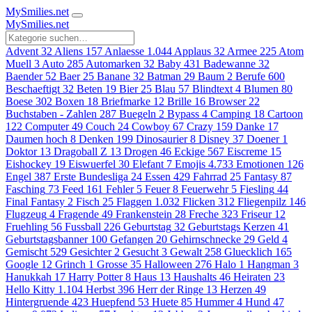
MySmilies
.net
MySmilies
.net
Advent
32
Aliens
157
Anlaesse
1.044
Applaus
32
Armee
225
Atom
Muell
3
Auto
285
Automarken
32
Baby
431
Badewanne
32
Baender
52
Baer
25
Banane
32
Batman
29
Baum
2
Berufe
600
Beschaeftigt
32
Beten
19
Bier
25
Blau
57
Blindtext
4
Blumen
80
Boese
302
Boxen
18
Briefmarke
12
Brille
16
Browser
22
Buchstaben - Zahlen
287
Buegeln
2
Bypass
4
Camping
18
Cartoon
122
Computer
49
Couch
24
Cowboy
67
Crazy
159
Danke
17
Daumen hoch
8
Denken
199
Dinosaurier
8
Disney
37
Doener
1
Doktor
13
Dragoball Z
13
Drogen
46
Eckige
567
Eiscreme
15
Eishockey
19
Eiswuerfel
30
Elefant
7
Emojis
4.733
Emotionen
126
Engel
387
Erste Bundesliga
24
Essen
429
Fahrrad
25
Fantasy
87
Fasching
73
Feed
161
Fehler
5
Feuer
8
Feuerwehr
5
Fiesling
44
Final Fantasy
2
Fisch
25
Flaggen
1.032
Flicken
312
Fliegenpilz
146
Flugzeug
4
Fragende
49
Frankenstein
28
Freche
323
Friseur
12
Fruehling
56
Fussball
226
Geburtstag
32
Geburtstags Kerzen
41
Geburtstagsbanner
100
Gefangen
20
Gehirnschnecke
29
Geld
4
Gemischt
529
Gesichter
2
Gesucht
3
Gewalt
258
Gluecklich
165
Google
12
Grinch
1
Grosse
35
Halloween
276
Halo
1
Hangman
3
Hanukkah
17
Harry Potter
8
Haus
13
Haushalts
46
Heiraten
23
Hello Kitty
1.104
Herbst
396
Herr der Ringe
13
Herzen
49
Hintergruende
423
Huepfend
53
Huete
85
Hummer
4
Hund
47