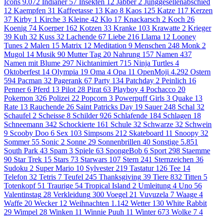
Icons
9.072
Indianer
57
Insekten
12
Jabber
2
Junggesellenabschied
12
Kaempfen
31
Kaffeetasse
13
Kao
8
Kaos
125
Katze
117
Kerzen
37
Kirby
1
Kirche
3
Kleine
42
Klo
17
Knackarsch
2
Koch
26
Koenig
74
Koerper
162
Kotzen
33
Kranke
103
Krawatte
2
Krieger
39
Kuh
32
Kuss
32
Lachende
67
Liebe
216
Llama
12
Looney
Tunes
2
Malen
15
Matrix
12
Meditation
9
Menschen
248
Monk
2
Mugol
14
Musik
90
Mutter Tag
20
Nahrung
157
Namen
437
Namen mit Blume
297
Nichtanimiert
715
Ninja Turtles
4
Oktoberfest
14
Olympia
19
Oma
4
Opa
11
OpenMoji
4.292
Ostern
594
Pacman
32
Pagerank
67
Party
134
Patchday
2
Peinlich
16
Penner
6
Pferd
13
Pilot
28
Pirat
63
Playboy
4
Pochacco
20
Pokemon
326
Polizei
22
Popcorn
3
Powerpuff Girls
3
Quake
13
Rate
13
Rauchende
26
Saint Patricks Day
19
Sauer
248
Schal
32
Schaufel
2
Scheisse
8
Schilder
926
Schlafende
184
Schlagen
18
Schneemann
342
Schockierte
161
Schule
32
Schwarze
32
Schwein
9
Scooby Doo
6
Sex
103
Simpsons
212
Skateboard
11
Snoopy
32
Sommer
55
Sonic
2
Sonne
29
Sonnenbrillen
40
Sonstige
5.851
South Park
43
Spam
3
Spiele
63
SpongeBob
6
Sport
298
Staemme
90
Star Trek
15
Stars
73
Starwars
107
Stern
241
Sternzeichen
36
Sudoku
2
Super Mario
10
Sylvester
219
Tastatur
126
Tee
14
Telefon
32
Tetris
7
Teufel
245
Thanksgiving
39
Tiere
832
Titten
5
Totenkopf
51
Traurige
54
Tropical Island
2
Umleitung
4
Uno
56
Valentinstag
28
Verkleidung
300
Voegel
21
Vuvuzela
7
Waage
4
Waffe
20
Wecker
12
Weihnachten
1.142
Wetter
130
White Rabbit
29
Wimpel
28
Winken
11
Winnie Puuh
11
Winter
673
Wolke 7
4