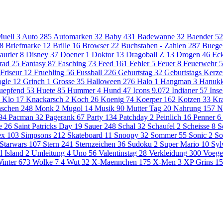
uell
3
Auto
285
Automarken
32
Baby
431
Badewanne
32
Baender
52
8
Briefmarke
12
Brille
16
Browser
22
Buchstaben - Zahlen
287
Buege
aurier
8
Disney
37
Doener
1
Doktor
13
Dragoball Z
13
Drogen
46
Eck
rad
25
Fantasy
87
Fasching
73
Feed
161
Fehler
5
Feuer
8
Feuerwehr
5
Friseur
12
Fruehling
56
Fussball
226
Geburtstag
32
Geburtstags Kerz
gle
12
Grinch
1
Grosse
35
Halloween
276
Halo
1
Hangman
3
Hanuk
uepfend
53
Huete
85
Hummer
4
Hund
47
Icons
9.072
Indianer
57
Inse
Klo
17
Knackarsch
2
Koch
26
Koenig
74
Koerper
162
Kotzen
33
Kr
schen
248
Monk
2
Mugol
14
Musik
90
Mutter Tag
20
Nahrung
157
N
94
Pacman
32
Pagerank
67
Party
134
Patchday
2
Peinlich
16
Penner
6
e
26
Saint Patricks Day
19
Sauer
248
Schal
32
Schaufel
2
Scheisse
8
S
ex
103
Simpsons
212
Skateboard
11
Snoopy
32
Sommer
55
Sonic
2
So
Starwars
107
Stern
241
Sternzeichen
36
Sudoku
2
Super Mario
10
Syl
l Island
2
Umleitung
4
Uno
56
Valentinstag
28
Verkleidung
300
Voege
inter
673
Wolke 7
4
Wut
32
X-Maennchen
175
X-Men
3
XP Grins
15