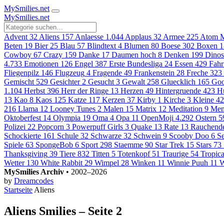
MySmilies
.net
MySmilies
.net
Advent
32
Aliens
157
Anlaesse
1.044
Applaus
32
Armee
225
Atom M
Beten
19
Bier
25
Blau
57
Blindtext
4
Blumen
80
Boese
302
Boxen
1
Cowboy
67
Crazy
159
Danke
17
Daumen hoch
8
Denken
199
Dinos
4.733
Emotionen
126
Engel
387
Erste Bundesliga
24
Essen
429
Fahr
Fliegenpilz
146
Flugzeug
4
Fragende
49
Frankenstein
28
Freche
323
Gemischt
529
Gesichter
2
Gesucht
3
Gewalt
258
Gluecklich
165
Goo
1.104
Herbst
396
Herr der Ringe
13
Herzen
49
Hintergruende
423
H
13
Kao
8
Kaos
125
Katze
117
Kerzen
37
Kirby
1
Kirche
3
Kleine
42
216
Llama
12
Looney Tunes
2
Malen
15
Matrix
12
Meditation
9
Men
Oktoberfest
14
Olympia
19
Oma
4
Opa
11
OpenMoji
4.292
Ostern
5
Polizei
22
Popcorn
3
Powerpuff Girls
3
Quake
13
Rate
13
Rauchend
Schockierte
161
Schule
32
Schwarze
32
Schwein
9
Scooby Doo
6
S
Spiele
63
SpongeBob
6
Sport
298
Staemme
90
Star Trek
15
Stars
73
Thanksgiving
39
Tiere
832
Titten
5
Totenkopf
51
Traurige
54
Tropica
Wetter
130
White Rabbit
29
Wimpel
28
Winken
11
Winnie Puuh
11
W
MySmilies Archiv
• 2002–2026
by
Dreamcodes
Startseite
Aliens
Aliens Smilies – Seite 2