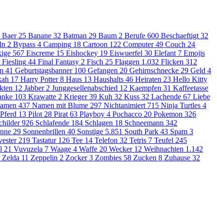
Baer
25
Banane
32
Batman
29
Baum
2
Berufe
600
Beschaeftigt
32
ln
2
Bypass
4
Camping
18
Cartoon
122
Computer
49
Couch
24
ige
567
Eiscreme
15
Eishockey
19
Eiswuerfel
30
Elefant
7
Emojis
Fiesling
44
Final Fantasy
2
Fisch
25
Flaggen
1.032
Flicken
312
en
41
Geburtstagsbanner
100
Gefangen
20
Gehirnschnecke
29
Geld
4
kah
17
Harry Potter
8
Haus
13
Haushalts
46
Heiraten
23
Hello Kitty
kten
12
Jabber
2
Junggesellenabschied
12
Kaempfen
31
Kaffeetasse
anke
103
Krawatte
2
Krieger
39
Kuh
32
Kuss
32
Lachende
67
Liebe
amen
437
Namen mit Blume
297
Nichtanimiert
715
Ninja Turtles
4
Pferd
13
Pilot
28
Pirat
63
Playboy
4
Pochacco
20
Pokemon
326
childer
926
Schlafende
184
Schlagen
18
Schneemann
342
nne
29
Sonnenbrillen
40
Sonstige
5.851
South Park
43
Spam
3
vester
219
Tastatur
126
Tee
14
Telefon
32
Tetris
7
Teufel
245
l
21
Vuvuzela
7
Waage
4
Waffe
20
Wecker
12
Weihnachten
1.142
Zelda
11
Zeppelin
2
Zocker
3
Zombies
58
Zucken
8
Zuhause
32