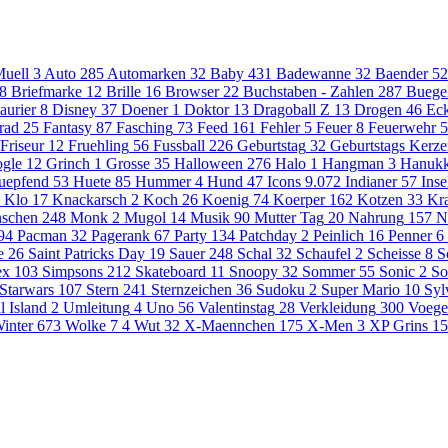
uell
3
Auto
285
Automarken
32
Baby
431
Badewanne
32
Baender
52
8
Briefmarke
12
Brille
16
Browser
22
Buchstaben - Zahlen
287
Buege
aurier
8
Disney
37
Doener
1
Doktor
13
Dragoball Z
13
Drogen
46
Eck
rad
25
Fantasy
87
Fasching
73
Feed
161
Fehler
5
Feuer
8
Feuerwehr
5
Friseur
12
Fruehling
56
Fussball
226
Geburtstag
32
Geburtstags Kerz
gle
12
Grinch
1
Grosse
35
Halloween
276
Halo
1
Hangman
3
Hanuk
uepfend
53
Huete
85
Hummer
4
Hund
47
Icons
9.072
Indianer
57
Inse
Klo
17
Knackarsch
2
Koch
26
Koenig
74
Koerper
162
Kotzen
33
Kr
schen
248
Monk
2
Mugol
14
Musik
90
Mutter Tag
20
Nahrung
157
N
94
Pacman
32
Pagerank
67
Party
134
Patchday
2
Peinlich
16
Penner
6
e
26
Saint Patricks Day
19
Sauer
248
Schal
32
Schaufel
2
Scheisse
8
S
ex
103
Simpsons
212
Skateboard
11
Snoopy
32
Sommer
55
Sonic
2
So
Starwars
107
Stern
241
Sternzeichen
36
Sudoku
2
Super Mario
10
Syl
l Island
2
Umleitung
4
Uno
56
Valentinstag
28
Verkleidung
300
Voege
inter
673
Wolke 7
4
Wut
32
X-Maennchen
175
X-Men
3
XP Grins
15