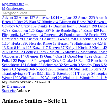
MySmilies
.net
MySmilies
.net
Advent
32
Aliens
157
Anlaesse
1.044
Applaus
32
Armee
225
Atom M
Beten
19
Bier
25
Blau
57
Blindtext
4
Blumen
80
Boese
302
Boxen
1
Cowboy
67
Crazy
159
Danke
17
Daumen hoch
8
Denken
199
Dinos
4.733
Emotionen
126
Engel
387
Erste Bundesliga
24
Essen
429
Fahr
Fliegenpilz
146
Flugzeug
4
Fragende
49
Frankenstein
28
Freche
323
Gemischt
529
Gesichter
2
Gesucht
3
Gewalt
258
Gluecklich
165
Goo
1.104
Herbst
396
Herr der Ringe
13
Herzen
49
Hintergruende
423
H
13
Kao
8
Kaos
125
Katze
117
Kerzen
37
Kirby
1
Kirche
3
Kleine
42
216
Llama
12
Looney Tunes
2
Malen
15
Matrix
12
Meditation
9
Men
Oktoberfest
14
Olympia
19
Oma
4
Opa
11
OpenMoji
4.292
Ostern
5
Polizei
22
Popcorn
3
Powerpuff Girls
3
Quake
13
Rate
13
Rauchend
Schockierte
161
Schule
32
Schwarze
32
Schwein
9
Scooby Doo
6
S
Spiele
63
SpongeBob
6
Sport
298
Staemme
90
Star Trek
15
Stars
73
Thanksgiving
39
Tiere
832
Titten
5
Totenkopf
51
Traurige
54
Tropica
Wetter
130
White Rabbit
29
Wimpel
28
Winken
11
Winnie Puuh
11
W
MySmilies Archiv
• 2002–2026
by
Dreamcodes
Startseite
Anlaesse
Anlaesse Smilies – Seite 11