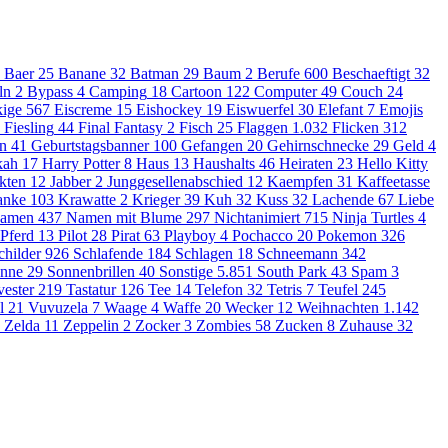
Baer
25
Banane
32
Batman
29
Baum
2
Berufe
600
Beschaeftigt
32
ln
2
Bypass
4
Camping
18
Cartoon
122
Computer
49
Couch
24
ige
567
Eiscreme
15
Eishockey
19
Eiswuerfel
30
Elefant
7
Emojis
Fiesling
44
Final Fantasy
2
Fisch
25
Flaggen
1.032
Flicken
312
en
41
Geburtstagsbanner
100
Gefangen
20
Gehirnschnecke
29
Geld
4
kah
17
Harry Potter
8
Haus
13
Haushalts
46
Heiraten
23
Hello Kitty
kten
12
Jabber
2
Junggesellenabschied
12
Kaempfen
31
Kaffeetasse
anke
103
Krawatte
2
Krieger
39
Kuh
32
Kuss
32
Lachende
67
Liebe
amen
437
Namen mit Blume
297
Nichtanimiert
715
Ninja Turtles
4
Pferd
13
Pilot
28
Pirat
63
Playboy
4
Pochacco
20
Pokemon
326
childer
926
Schlafende
184
Schlagen
18
Schneemann
342
nne
29
Sonnenbrillen
40
Sonstige
5.851
South Park
43
Spam
3
vester
219
Tastatur
126
Tee
14
Telefon
32
Tetris
7
Teufel
245
l
21
Vuvuzela
7
Waage
4
Waffe
20
Wecker
12
Weihnachten
1.142
Zelda
11
Zeppelin
2
Zocker
3
Zombies
58
Zucken
8
Zuhause
32