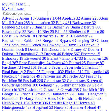
MySmilies
.net
MySmilies
.net
Advent
32
Aliens
157
Anlaesse
1.044
Applaus
32
Armee
225
Atom
Muell
3
Auto
285
Automarken
32
Baby
431
Badewanne
32
Baender
52
Baer
25
Banane
32
Batman
29
Baum
2
Berufe
600
Beschaeftigt
32
Beten
19
Bier
25
Blau
57
Blindtext
4
Blumen
80
Boese
302
Boxen
18
Briefmarke
12
Brille
16
Browser
22
Buchstaben - Zahlen
287
Buegeln
2
Bypass
4
Camping
18
Cartoon
122
Computer
49
Couch
24
Cowboy
67
Crazy
159
Danke
17
Daumen hoch
8
Denken
199
Dinosaurier
8
Disney
37
Doener
1
Doktor
13
Dragoball Z
13
Drogen
46
Eckige
567
Eiscreme
15
Eishockey
19
Eiswuerfel
30
Elefant
7
Emojis
4.733
Emotionen
126
Engel
387
Erste Bundesliga
24
Essen
429
Fahrrad
25
Fantasy
87
Fasching
73
Feed
161
Fehler
5
Feuer
8
Feuerwehr
5
Fiesling
44
Final Fantasy
2
Fisch
25
Flaggen
1.032
Flicken
312
Fliegenpilz
146
Flugzeug
4
Fragende
49
Frankenstein
28
Freche
323
Friseur
12
Fruehling
56
Fussball
226
Geburtstag
32
Geburtstags Kerzen
41
Geburtstagsbanner
100
Gefangen
20
Gehirnschnecke
29
Geld
4
Gemischt
529
Gesichter
2
Gesucht
3
Gewalt
258
Gluecklich
165
Google
12
Grinch
1
Grosse
35
Halloween
276
Halo
1
Hangman
3
Hanukkah
17
Harry Potter
8
Haus
13
Haushalts
46
Heiraten
23
Hello Kitty
1.104
Herbst
396
Herr der Ringe
13
Herzen
49
Hintergruende
423
Huepfend
53
Huete
85
Hummer
4
Hund
47