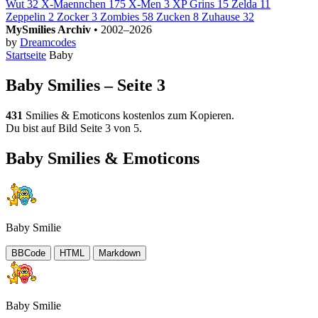
Wut
32
X-Maennchen
175
X-Men
3
XP Grins
15
Zelda
11
Zeppelin
2
Zocker
3
Zombies
58
Zucken
8
Zuhause
32
MySmilies Archiv
• 2002–2026
by
Dreamcodes
Startseite
Baby
Baby Smilies – Seite 3
431
Smilies & Emoticons kostenlos zum Kopieren.
Du bist auf Bild Seite 3 von 5.
Baby Smilies & Emoticons
Baby Smilie
BBCode
HTML
Markdown
Baby Smilie