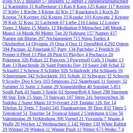
Icons
9.072
Indianer
57
Insekten
12
Jabber
2
Junggesellenabschied
12
Kaempfen
31
Kaffeetasse
13
Kao
8
Kaos
125
Katze
117
Kerzen
37
Kirby
1
Kirche
3
Kleine
42
Klo
17
Knackarsch
2
Koch
26
Koenig
74
Koerper
162
Kotzen
33
Kranke
103
Krawatte
2
Krieger
39
Kuh
32
Kuss
32
Lachende
67
Liebe
216
Llama
12
Looney
Tunes
2
Malen
15
Matrix
12
Meditation
9
Menschen
248
Monk
2
Mugol
14
Musik
90
Mutter Tag
20
Nahrung
157
Namen
437
Namen mit Blume
297
Nichtanimiert
715
Ninja Turtles
4
Oktoberfest
14
Olympia
19
Oma
4
Opa
11
OpenMoji
4.292
Ostern
594
Pacman
32
Pagerank
67
Party
134
Patchday
2
Peinlich
16
Penner
6
Pferd
13
Pilot
28
Pirat
63
Playboy
4
Pochacco
20
Pokemon
326
Polizei
22
Popcorn
3
Powerpuff Girls
3
Quake
13
Rate
13
Rauchende
26
Saint Patricks Day
19
Sauer
248
Schal
32
Schaufel
2
Scheisse
8
Schilder
926
Schlafende
184
Schlagen
18
Schneemann
342
Schockierte
161
Schule
32
Schwarze
32
Schwein
9
Scooby Doo
6
Sex
103
Simpsons
212
Skateboard
11
Snoopy
32
Sommer
55
Sonic
2
Sonne
29
Sonnenbrillen
40
Sonstige
5.851
South Park
43
Spam
3
Spiele
63
SpongeBob
6
Sport
298
Staemme
90
Star Trek
15
Stars
73
Starwars
107
Stern
241
Sternzeichen
36
Sudoku
2
Super Mario
10
Sylvester
219
Tastatur
126
Tee
14
Telefon
32
Tetris
7
Teufel
245
Thanksgiving
39
Tiere
832
Titten
5
Totenkopf
51
Traurige
54
Tropical Island
2
Umleitung
4
Uno
56
Valentinstag
28
Verkleidung
300
Voegel
21
Vuvuzela
7
Waage
4
Waffe
20
Wecker
12
Weihnachten
1.142
Wetter
130
White Rabbit
29
Wimpel
28
Winken
11
Winnie Puuh
11
Winter
673
Wolke 7
4