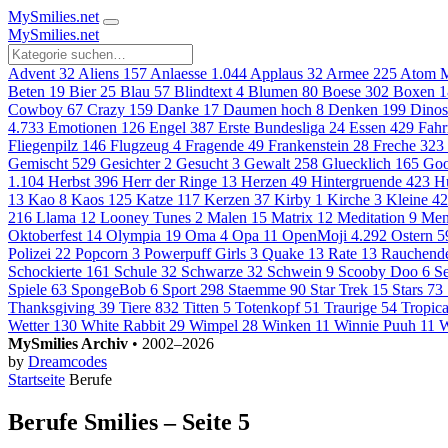
MySmilies
.net
MySmilies
.net
Advent
32
Aliens
157
Anlaesse
1.044
Applaus
32
Armee
225
Atom M
Beten
19
Bier
25
Blau
57
Blindtext
4
Blumen
80
Boese
302
Boxen
1
Cowboy
67
Crazy
159
Danke
17
Daumen hoch
8
Denken
199
Dinos
4.733
Emotionen
126
Engel
387
Erste Bundesliga
24
Essen
429
Fahr
Fliegenpilz
146
Flugzeug
4
Fragende
49
Frankenstein
28
Freche
323
Gemischt
529
Gesichter
2
Gesucht
3
Gewalt
258
Gluecklich
165
Goo
1.104
Herbst
396
Herr der Ringe
13
Herzen
49
Hintergruende
423
H
13
Kao
8
Kaos
125
Katze
117
Kerzen
37
Kirby
1
Kirche
3
Kleine
42
216
Llama
12
Looney Tunes
2
Malen
15
Matrix
12
Meditation
9
Men
Oktoberfest
14
Olympia
19
Oma
4
Opa
11
OpenMoji
4.292
Ostern
5
Polizei
22
Popcorn
3
Powerpuff Girls
3
Quake
13
Rate
13
Rauchend
Schockierte
161
Schule
32
Schwarze
32
Schwein
9
Scooby Doo
6
S
Spiele
63
SpongeBob
6
Sport
298
Staemme
90
Star Trek
15
Stars
73
Thanksgiving
39
Tiere
832
Titten
5
Totenkopf
51
Traurige
54
Tropica
Wetter
130
White Rabbit
29
Wimpel
28
Winken
11
Winnie Puuh
11
W
MySmilies Archiv
• 2002–2026
by
Dreamcodes
Startseite
Berufe
Berufe Smilies – Seite 5