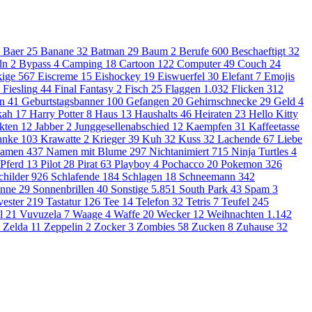
Baer
25
Banane
32
Batman
29
Baum
2
Berufe
600
Beschaeftigt
32
ln
2
Bypass
4
Camping
18
Cartoon
122
Computer
49
Couch
24
ige
567
Eiscreme
15
Eishockey
19
Eiswuerfel
30
Elefant
7
Emojis
Fiesling
44
Final Fantasy
2
Fisch
25
Flaggen
1.032
Flicken
312
en
41
Geburtstagsbanner
100
Gefangen
20
Gehirnschnecke
29
Geld
4
kah
17
Harry Potter
8
Haus
13
Haushalts
46
Heiraten
23
Hello Kitty
kten
12
Jabber
2
Junggesellenabschied
12
Kaempfen
31
Kaffeetasse
anke
103
Krawatte
2
Krieger
39
Kuh
32
Kuss
32
Lachende
67
Liebe
amen
437
Namen mit Blume
297
Nichtanimiert
715
Ninja Turtles
4
Pferd
13
Pilot
28
Pirat
63
Playboy
4
Pochacco
20
Pokemon
326
childer
926
Schlafende
184
Schlagen
18
Schneemann
342
nne
29
Sonnenbrillen
40
Sonstige
5.851
South Park
43
Spam
3
vester
219
Tastatur
126
Tee
14
Telefon
32
Tetris
7
Teufel
245
l
21
Vuvuzela
7
Waage
4
Waffe
20
Wecker
12
Weihnachten
1.142
Zelda
11
Zeppelin
2
Zocker
3
Zombies
58
Zucken
8
Zuhause
32