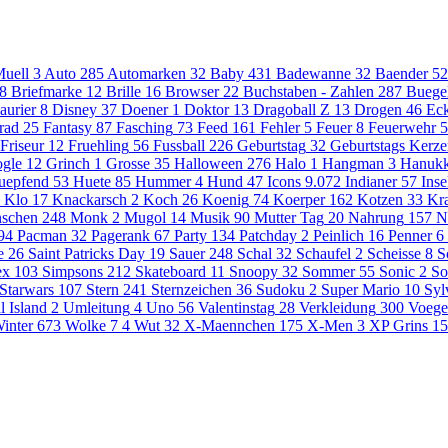
uell
3
Auto
285
Automarken
32
Baby
431
Badewanne
32
Baender
52
8
Briefmarke
12
Brille
16
Browser
22
Buchstaben - Zahlen
287
Buege
aurier
8
Disney
37
Doener
1
Doktor
13
Dragoball Z
13
Drogen
46
Eck
rad
25
Fantasy
87
Fasching
73
Feed
161
Fehler
5
Feuer
8
Feuerwehr
5
Friseur
12
Fruehling
56
Fussball
226
Geburtstag
32
Geburtstags Kerz
gle
12
Grinch
1
Grosse
35
Halloween
276
Halo
1
Hangman
3
Hanuk
uepfend
53
Huete
85
Hummer
4
Hund
47
Icons
9.072
Indianer
57
Inse
Klo
17
Knackarsch
2
Koch
26
Koenig
74
Koerper
162
Kotzen
33
Kr
schen
248
Monk
2
Mugol
14
Musik
90
Mutter Tag
20
Nahrung
157
N
94
Pacman
32
Pagerank
67
Party
134
Patchday
2
Peinlich
16
Penner
6
e
26
Saint Patricks Day
19
Sauer
248
Schal
32
Schaufel
2
Scheisse
8
S
ex
103
Simpsons
212
Skateboard
11
Snoopy
32
Sommer
55
Sonic
2
So
Starwars
107
Stern
241
Sternzeichen
36
Sudoku
2
Super Mario
10
Syl
l Island
2
Umleitung
4
Uno
56
Valentinstag
28
Verkleidung
300
Voege
inter
673
Wolke 7
4
Wut
32
X-Maennchen
175
X-Men
3
XP Grins
15