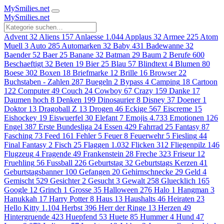
MySmilies
.net
MySmilies
.net
Advent
32
Aliens
157
Anlaesse
1.044
Applaus
32
Armee
225
Atom
Muell
3
Auto
285
Automarken
32
Baby
431
Badewanne
32
Baender
52
Baer
25
Banane
32
Batman
29
Baum
2
Berufe
600
Beschaeftigt
32
Beten
19
Bier
25
Blau
57
Blindtext
4
Blumen
80
Boese
302
Boxen
18
Briefmarke
12
Brille
16
Browser
22
Buchstaben - Zahlen
287
Buegeln
2
Bypass
4
Camping
18
Cartoon
122
Computer
49
Couch
24
Cowboy
67
Crazy
159
Danke
17
Daumen hoch
8
Denken
199
Dinosaurier
8
Disney
37
Doener
1
Doktor
13
Dragoball Z
13
Drogen
46
Eckige
567
Eiscreme
15
Eishockey
19
Eiswuerfel
30
Elefant
7
Emojis
4.733
Emotionen
126
Engel
387
Erste Bundesliga
24
Essen
429
Fahrrad
25
Fantasy
87
Fasching
73
Feed
161
Fehler
5
Feuer
8
Feuerwehr
5
Fiesling
44
Final Fantasy
2
Fisch
25
Flaggen
1.032
Flicken
312
Fliegenpilz
146
Flugzeug
4
Fragende
49
Frankenstein
28
Freche
323
Friseur
12
Fruehling
56
Fussball
226
Geburtstag
32
Geburtstags Kerzen
41
Geburtstagsbanner
100
Gefangen
20
Gehirnschnecke
29
Geld
4
Gemischt
529
Gesichter
2
Gesucht
3
Gewalt
258
Gluecklich
165
Google
12
Grinch
1
Grosse
35
Halloween
276
Halo
1
Hangman
3
Hanukkah
17
Harry Potter
8
Haus
13
Haushalts
46
Heiraten
23
Hello Kitty
1.104
Herbst
396
Herr der Ringe
13
Herzen
49
Hintergruende
423
Huepfend
53
Huete
85
Hummer
4
Hund
47