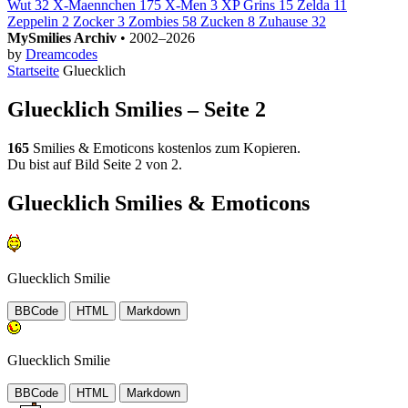
Wut
32
X-Maennchen
175
X-Men
3
XP Grins
15
Zelda
11
Zeppelin
2
Zocker
3
Zombies
58
Zucken
8
Zuhause
32
MySmilies Archiv
• 2002–2026
by
Dreamcodes
Startseite
Gluecklich
Gluecklich Smilies – Seite 2
165
Smilies & Emoticons kostenlos zum Kopieren.
Du bist auf Bild Seite 2 von 2.
Gluecklich Smilies & Emoticons
Gluecklich Smilie
BBCode
HTML
Markdown
Gluecklich Smilie
BBCode
HTML
Markdown