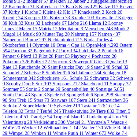
Icons
9.072
Indianer
57
Insekten
12
Jabber
2
Junggesellenabschied
12
Kaempfen
31
Kaffeetasse
13
Kao
8
Kaos
125
Katze
117
Kerzen
37
Kirby
1
Kirche
3
Kleine
42
Klo
17
Knackarsch
2
Koch
26
Koenig
74
Koerper
162
Kotzen
33
Kranke
103
Krawatte
2
Krieger
39
Kuh
32
Kuss
32
Lachende
67
Liebe
216
Llama
12
Looney
Tunes
2
Malen
15
Matrix
12
Meditation
9
Menschen
248
Monk
2
Mugol
14
Musik
90
Mutter Tag
20
Nahrung
157
Namen
437
Namen mit Blume
297
Nichtanimiert
715
Ninja Turtles
4
Oktoberfest
14
Olympia
19
Oma
4
Opa
11
OpenMoji
4.292
Ostern
594
Pacman
32
Pagerank
67
Party
134
Patchday
2
Peinlich
16
Penner
6
Pferd
13
Pilot
28
Pirat
63
Playboy
4
Pochacco
20
Pokemon
326
Polizei
22
Popcorn
3
Powerpuff Girls
3
Quake
13
Rate
13
Rauchende
26
Saint Patricks Day
19
Sauer
248
Schal
32
Schaufel
2
Scheisse
8
Schilder
926
Schlafende
184
Schlagen
18
Schneemann
342
Schockierte
161
Schule
32
Schwarze
32
Schwein
9
Scooby Doo
6
Sex
103
Simpsons
212
Skateboard
11
Snoopy
32
Sommer
55
Sonic
2
Sonne
29
Sonnenbrillen
40
Sonstige
5.851
South Park
43
Spam
3
Spiele
63
SpongeBob
6
Sport
298
Staemme
90
Star Trek
15
Stars
73
Starwars
107
Stern
241
Sternzeichen
36
Sudoku
2
Super Mario
10
Sylvester
219
Tastatur
126
Tee
14
Telefon
32
Tetris
7
Teufel
245
Thanksgiving
39
Tiere
832
Titten
5
Totenkopf
51
Traurige
54
Tropical Island
2
Umleitung
4
Uno
56
Valentinstag
28
Verkleidung
300
Voegel
21
Vuvuzela
7
Waage
4
Waffe
20
Wecker
12
Weihnachten
1.142
Wetter
130
White Rabbit
29
Wimpel
28
Winken
11
Winnie Puuh
11
Winter
673
Wolke 7
4