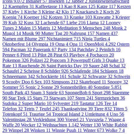
Icons
9.072
Indianer
57
Insekten
12
Jabber
2
Junggesellenabschied
12
Kaempfen
31
Kaffeetasse
13
Kao
8
Kaos
125
Katze
117
Kerzen
37
Kirby
1
Kirche
3
Kleine
42
Klo
17
Knackarsch
2
Koch
26
Koenig
74
Koerper
162
Kotzen
33
Kranke
103
Krawatte
2
Krieger
39
Kuh
32
Kuss
32
Lachende
67
Liebe
216
Llama
12
Looney
Tunes
2
Malen
15
Matrix
12
Meditation
9
Menschen
248
Monk
2
Mugol
14
Musik
90
Mutter Tag
20
Nahrung
157
Namen
437
Namen mit Blume
297
Nichtanimiert
715
Ninja Turtles
4
Oktoberfest
14
Olympia
19
Oma
4
Opa
11
OpenMoji
4.292
Ostern
594
Pacman
32
Pagerank
67
Party
134
Patchday
2
Peinlich
16
Penner
6
Pferd
13
Pilot
28
Pirat
63
Playboy
4
Pochacco
20
Pokemon
326
Polizei
22
Popcorn
3
Powerpuff Girls
3
Quake
13
Rate
13
Rauchende
26
Saint Patricks Day
19
Sauer
248
Schal
32
Schaufel
2
Scheisse
8
Schilder
926
Schlafende
184
Schlagen
18
Schneemann
342
Schockierte
161
Schule
32
Schwarze
32
Schwein
9
Scooby Doo
6
Sex
103
Simpsons
212
Skateboard
11
Snoopy
32
Sommer
55
Sonic
2
Sonne
29
Sonnenbrillen
40
Sonstige
5.851
South Park
43
Spam
3
Spiele
63
SpongeBob
6
Sport
298
Staemme
90
Star Trek
15
Stars
73
Starwars
107
Stern
241
Sternzeichen
36
Sudoku
2
Super Mario
10
Sylvester
219
Tastatur
126
Tee
14
Telefon
32
Tetris
7
Teufel
245
Thanksgiving
39
Tiere
832
Titten
5
Totenkopf
51
Traurige
54
Tropical Island
2
Umleitung
4
Uno
56
Valentinstag
28
Verkleidung
300
Voegel
21
Vuvuzela
7
Waage
4
Waffe
20
Wecker
12
Weihnachten
1.142
Wetter
130
White Rabbit
29
Wimpel
28
Winken
11
Winnie Puuh
11
Winter
673
Wolke 7
4