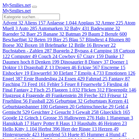
MySmilies
.net
MySmilies
.net
Advent
32
Aliens
157
Anlaesse
1.044
Applaus
32
Armee
225
Atom
Muell
3
Auto
285
Automarken
32
Baby
431
Badewanne
32
Baender
52
Baer
25
Banane
32
Batman
29
Baum
2
Berufe
600
Beschaeftigt
32
Beten
19
Bier
25
Blau
57
Blindtext
4
Blumen
80
Boese
302
Boxen
18
Briefmarke
12
Brille
16
Browser
22
Buchstaben - Zahlen
287
Buegeln
2
Bypass
4
Camping
18
Cartoon
122
Computer
49
Couch
24
Cowboy
67
Crazy
159
Danke
17
Daumen hoch
8
Denken
199
Dinosaurier
8
Disney
37
Doener
1
Doktor
13
Dragoball Z
13
Drogen
46
Eckige
567
Eiscreme
15
Eishockey
19
Eiswuerfel
30
Elefant
7
Emojis
4.733
Emotionen
126
Engel
387
Erste Bundesliga
24
Essen
429
Fahrrad
25
Fantasy
87
Fasching
73
Feed
161
Fehler
5
Feuer
8
Feuerwehr
5
Fiesling
44
Final Fantasy
2
Fisch
25
Flaggen
1.032
Flicken
312
Fliegenpilz
146
Flugzeug
4
Fragende
49
Frankenstein
28
Freche
323
Friseur
12
Fruehling
56
Fussball
226
Geburtstag
32
Geburtstags Kerzen
41
Geburtstagsbanner
100
Gefangen
20
Gehirnschnecke
29
Geld
4
Gemischt
529
Gesichter
2
Gesucht
3
Gewalt
258
Gluecklich
165
Google
12
Grinch
1
Grosse
35
Halloween
276
Halo
1
Hangman
3
Hanukkah
17
Harry Potter
8
Haus
13
Haushalts
46
Heiraten
23
Hello Kitty
1.104
Herbst
396
Herr der Ringe
13
Herzen
49
Hintergruende
423
Huepfend
53
Huete
85
Hummer
4
Hund
47