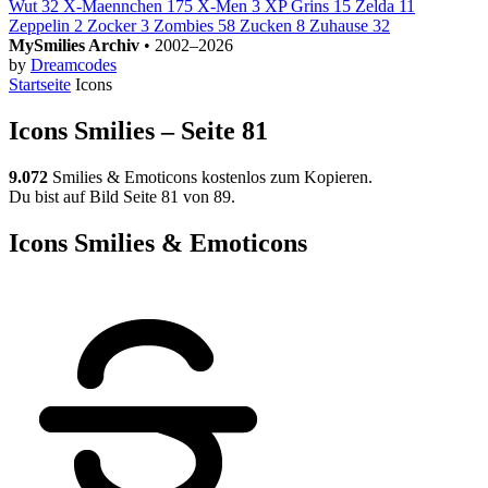
Wut
32
X-Maennchen
175
X-Men
3
XP Grins
15
Zelda
11
Zeppelin
2
Zocker
3
Zombies
58
Zucken
8
Zuhause
32
MySmilies Archiv
• 2002–2026
by
Dreamcodes
Startseite
Icons
Icons Smilies – Seite 81
9.072
Smilies & Emoticons kostenlos zum Kopieren.
Du bist auf Bild Seite 81 von 89.
Icons Smilies & Emoticons