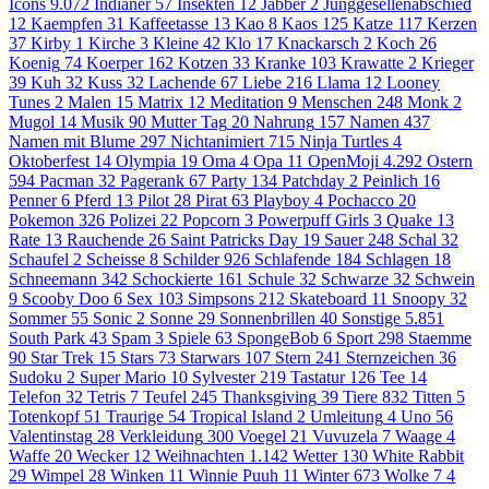
Icons
9.072
Indianer
57
Insekten
12
Jabber
2
Junggesellenabschied
12
Kaempfen
31
Kaffeetasse
13
Kao
8
Kaos
125
Katze
117
Kerzen
37
Kirby
1
Kirche
3
Kleine
42
Klo
17
Knackarsch
2
Koch
26
Koenig
74
Koerper
162
Kotzen
33
Kranke
103
Krawatte
2
Krieger
39
Kuh
32
Kuss
32
Lachende
67
Liebe
216
Llama
12
Looney
Tunes
2
Malen
15
Matrix
12
Meditation
9
Menschen
248
Monk
2
Mugol
14
Musik
90
Mutter Tag
20
Nahrung
157
Namen
437
Namen mit Blume
297
Nichtanimiert
715
Ninja Turtles
4
Oktoberfest
14
Olympia
19
Oma
4
Opa
11
OpenMoji
4.292
Ostern
594
Pacman
32
Pagerank
67
Party
134
Patchday
2
Peinlich
16
Penner
6
Pferd
13
Pilot
28
Pirat
63
Playboy
4
Pochacco
20
Pokemon
326
Polizei
22
Popcorn
3
Powerpuff Girls
3
Quake
13
Rate
13
Rauchende
26
Saint Patricks Day
19
Sauer
248
Schal
32
Schaufel
2
Scheisse
8
Schilder
926
Schlafende
184
Schlagen
18
Schneemann
342
Schockierte
161
Schule
32
Schwarze
32
Schwein
9
Scooby Doo
6
Sex
103
Simpsons
212
Skateboard
11
Snoopy
32
Sommer
55
Sonic
2
Sonne
29
Sonnenbrillen
40
Sonstige
5.851
South Park
43
Spam
3
Spiele
63
SpongeBob
6
Sport
298
Staemme
90
Star Trek
15
Stars
73
Starwars
107
Stern
241
Sternzeichen
36
Sudoku
2
Super Mario
10
Sylvester
219
Tastatur
126
Tee
14
Telefon
32
Tetris
7
Teufel
245
Thanksgiving
39
Tiere
832
Titten
5
Totenkopf
51
Traurige
54
Tropical Island
2
Umleitung
4
Uno
56
Valentinstag
28
Verkleidung
300
Voegel
21
Vuvuzela
7
Waage
4
Waffe
20
Wecker
12
Weihnachten
1.142
Wetter
130
White Rabbit
29
Wimpel
28
Winken
11
Winnie Puuh
11
Winter
673
Wolke 7
4