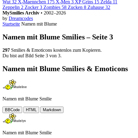
Wut
32
X-Maennchen
175
X-Men
3
XP Grins
15
Zelda
11
Zeppelin
2
Zocker
3
Zombies
58
Zucken
8
Zuhause
32
MySmilies Archiv
• 2002–2026
by
Dreamcodes
Startseite
Namen mit Blume
Namen mit Blume Smilies – Seite 3
297
Smilies & Emoticons kostenlos zum Kopieren.
Du bist auf Bild Seite 3 von 3.
Namen mit Blume Smilies & Emoticons
Namen mit Blume Smilie
BBCode
HTML
Markdown
Namen mit Blume Smilie