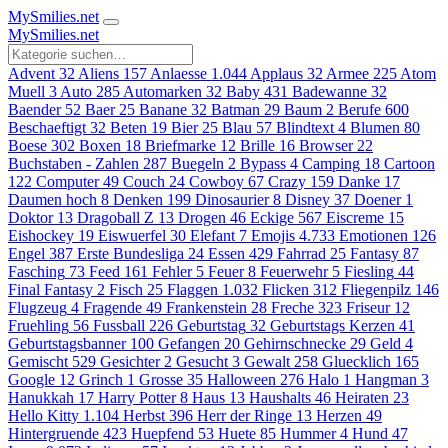
MySmilies
.net
MySmilies
.net
Advent
32
Aliens
157
Anlaesse
1.044
Applaus
32
Armee
225
Atom
Muell
3
Auto
285
Automarken
32
Baby
431
Badewanne
32
Baender
52
Baer
25
Banane
32
Batman
29
Baum
2
Berufe
600
Beschaeftigt
32
Beten
19
Bier
25
Blau
57
Blindtext
4
Blumen
80
Boese
302
Boxen
18
Briefmarke
12
Brille
16
Browser
22
Buchstaben - Zahlen
287
Buegeln
2
Bypass
4
Camping
18
Cartoon
122
Computer
49
Couch
24
Cowboy
67
Crazy
159
Danke
17
Daumen hoch
8
Denken
199
Dinosaurier
8
Disney
37
Doener
1
Doktor
13
Dragoball Z
13
Drogen
46
Eckige
567
Eiscreme
15
Eishockey
19
Eiswuerfel
30
Elefant
7
Emojis
4.733
Emotionen
126
Engel
387
Erste Bundesliga
24
Essen
429
Fahrrad
25
Fantasy
87
Fasching
73
Feed
161
Fehler
5
Feuer
8
Feuerwehr
5
Fiesling
44
Final Fantasy
2
Fisch
25
Flaggen
1.032
Flicken
312
Fliegenpilz
146
Flugzeug
4
Fragende
49
Frankenstein
28
Freche
323
Friseur
12
Fruehling
56
Fussball
226
Geburtstag
32
Geburtstags Kerzen
41
Geburtstagsbanner
100
Gefangen
20
Gehirnschnecke
29
Geld
4
Gemischt
529
Gesichter
2
Gesucht
3
Gewalt
258
Gluecklich
165
Google
12
Grinch
1
Grosse
35
Halloween
276
Halo
1
Hangman
3
Hanukkah
17
Harry Potter
8
Haus
13
Haushalts
46
Heiraten
23
Hello Kitty
1.104
Herbst
396
Herr der Ringe
13
Herzen
49
Hintergruende
423
Huepfend
53
Huete
85
Hummer
4
Hund
47