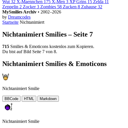
Wut
32
X-Maennchen
175
X-Men
3
XP Grins
15
Zelda
11
Zeppelin
2
Zocker
3
Zombies
58
Zucken
8
Zuhause
32
MySmilies Archiv
• 2002–2026
by
Dreamcodes
Startseite
Nichtanimiert
Nichtanimiert Smilies – Seite 7
715
Smilies & Emoticons kostenlos zum Kopieren.
Du bist auf Bild Seite 7 von 8.
Nichtanimiert Smilies & Emoticons
Nichtanimiert Smilie
BBCode
HTML
Markdown
Nichtanimiert Smilie