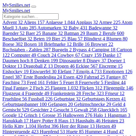
MySmilies
.net
MySmilies
.net
Advent
32
Aliens
157
Anlaesse
1.044
Applaus
32
Armee
225
Atom
Muell
3
Auto
285
Automarken
32
Baby
431
Badewanne
32
Baender
52
Baer
25
Banane
32
Batman
29
Baum
2
Berufe
600
Beschaeftigt
32
Beten
19
Bier
25
Blau
57
Blindtext
4
Blumen
80
Boese
302
Boxen
18
Briefmarke
12
Brille
16
Browser
22
Buchstaben - Zahlen
287
Buegeln
2
Bypass
4
Camping
18
Cartoon
122
Computer
49
Couch
24
Cowboy
67
Crazy
159
Danke
17
Daumen hoch
8
Denken
199
Dinosaurier
8
Disney
37
Doener
1
Doktor
13
Dragoball Z
13
Drogen
46
Eckige
567
Eiscreme
15
Eishockey
19
Eiswuerfel
30
Elefant
7
Emojis
4.733
Emotionen
126
Engel
387
Erste Bundesliga
24
Essen
429
Fahrrad
25
Fantasy
87
Fasching
73
Feed
161
Fehler
5
Feuer
8
Feuerwehr
5
Fiesling
44
Final Fantasy
2
Fisch
25
Flaggen
1.032
Flicken
312
Fliegenpilz
146
Flugzeug
4
Fragende
49
Frankenstein
28
Freche
323
Friseur
12
Fruehling
56
Fussball
226
Geburtstag
32
Geburtstags Kerzen
41
Geburtstagsbanner
100
Gefangen
20
Gehirnschnecke
29
Geld
4
Gemischt
529
Gesichter
2
Gesucht
3
Gewalt
258
Gluecklich
165
Google
12
Grinch
1
Grosse
35
Halloween
276
Halo
1
Hangman
3
Hanukkah
17
Harry Potter
8
Haus
13
Haushalts
46
Heiraten
23
Hello Kitty
1.104
Herbst
396
Herr der Ringe
13
Herzen
49
Hintergruende
423
Huepfend
53
Huete
85
Hummer
4
Hund
47