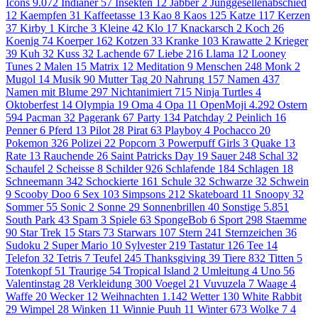
Icons
9.072
Indianer
57
Insekten
12
Jabber
2
Junggesellenabschied
12
Kaempfen
31
Kaffeetasse
13
Kao
8
Kaos
125
Katze
117
Kerzen
37
Kirby
1
Kirche
3
Kleine
42
Klo
17
Knackarsch
2
Koch
26
Koenig
74
Koerper
162
Kotzen
33
Kranke
103
Krawatte
2
Krieger
39
Kuh
32
Kuss
32
Lachende
67
Liebe
216
Llama
12
Looney
Tunes
2
Malen
15
Matrix
12
Meditation
9
Menschen
248
Monk
2
Mugol
14
Musik
90
Mutter Tag
20
Nahrung
157
Namen
437
Namen mit Blume
297
Nichtanimiert
715
Ninja Turtles
4
Oktoberfest
14
Olympia
19
Oma
4
Opa
11
OpenMoji
4.292
Ostern
594
Pacman
32
Pagerank
67
Party
134
Patchday
2
Peinlich
16
Penner
6
Pferd
13
Pilot
28
Pirat
63
Playboy
4
Pochacco
20
Pokemon
326
Polizei
22
Popcorn
3
Powerpuff Girls
3
Quake
13
Rate
13
Rauchende
26
Saint Patricks Day
19
Sauer
248
Schal
32
Schaufel
2
Scheisse
8
Schilder
926
Schlafende
184
Schlagen
18
Schneemann
342
Schockierte
161
Schule
32
Schwarze
32
Schwein
9
Scooby Doo
6
Sex
103
Simpsons
212
Skateboard
11
Snoopy
32
Sommer
55
Sonic
2
Sonne
29
Sonnenbrillen
40
Sonstige
5.851
South Park
43
Spam
3
Spiele
63
SpongeBob
6
Sport
298
Staemme
90
Star Trek
15
Stars
73
Starwars
107
Stern
241
Sternzeichen
36
Sudoku
2
Super Mario
10
Sylvester
219
Tastatur
126
Tee
14
Telefon
32
Tetris
7
Teufel
245
Thanksgiving
39
Tiere
832
Titten
5
Totenkopf
51
Traurige
54
Tropical Island
2
Umleitung
4
Uno
56
Valentinstag
28
Verkleidung
300
Voegel
21
Vuvuzela
7
Waage
4
Waffe
20
Wecker
12
Weihnachten
1.142
Wetter
130
White Rabbit
29
Wimpel
28
Winken
11
Winnie Puuh
11
Winter
673
Wolke 7
4