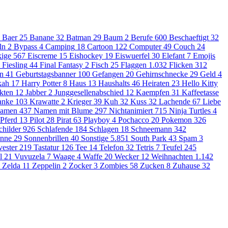
Baer
25
Banane
32
Batman
29
Baum
2
Berufe
600
Beschaeftigt
32
ln
2
Bypass
4
Camping
18
Cartoon
122
Computer
49
Couch
24
ige
567
Eiscreme
15
Eishockey
19
Eiswuerfel
30
Elefant
7
Emojis
Fiesling
44
Final Fantasy
2
Fisch
25
Flaggen
1.032
Flicken
312
en
41
Geburtstagsbanner
100
Gefangen
20
Gehirnschnecke
29
Geld
4
kah
17
Harry Potter
8
Haus
13
Haushalts
46
Heiraten
23
Hello Kitty
kten
12
Jabber
2
Junggesellenabschied
12
Kaempfen
31
Kaffeetasse
anke
103
Krawatte
2
Krieger
39
Kuh
32
Kuss
32
Lachende
67
Liebe
amen
437
Namen mit Blume
297
Nichtanimiert
715
Ninja Turtles
4
Pferd
13
Pilot
28
Pirat
63
Playboy
4
Pochacco
20
Pokemon
326
childer
926
Schlafende
184
Schlagen
18
Schneemann
342
nne
29
Sonnenbrillen
40
Sonstige
5.851
South Park
43
Spam
3
vester
219
Tastatur
126
Tee
14
Telefon
32
Tetris
7
Teufel
245
l
21
Vuvuzela
7
Waage
4
Waffe
20
Wecker
12
Weihnachten
1.142
Zelda
11
Zeppelin
2
Zocker
3
Zombies
58
Zucken
8
Zuhause
32