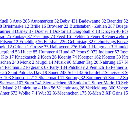
uell
3
Auto
285
Automarken
32
Baby
431
Badewanne
32
Baender
52
8
Briefmarke
12
Brille
16
Browser
22
Buchstaben - Zahlen
287
Buege
aurier
8
Disney
37
Doener
1
Doktor
13
Dragoball Z
13
Drogen
46
Eck
rad
25
Fantasy
87
Fasching
73
Feed
161
Fehler
5
Feuer
8
Feuerwehr
5
Friseur
12
Fruehling
56
Fussball
226
Geburtstag
32
Geburtstags Kerz
gle
12
Grinch
1
Grosse
35
Halloween
276
Halo
1
Hangman
3
Hanuk
uepfend
53
Huete
85
Hummer
4
Hund
47
Icons
9.072
Indianer
57
Inse
Klo
17
Knackarsch
2
Koch
26
Koenig
74
Koerper
162
Kotzen
33
Kr
schen
248
Monk
2
Mugol
14
Musik
90
Mutter Tag
20
Nahrung
157
N
94
Pacman
32
Pagerank
67
Party
134
Patchday
2
Peinlich
16
Penner
6
e
26
Saint Patricks Day
19
Sauer
248
Schal
32
Schaufel
2
Scheisse
8
S
ex
103
Simpsons
212
Skateboard
11
Snoopy
32
Sommer
55
Sonic
2
So
Starwars
107
Stern
241
Sternzeichen
36
Sudoku
2
Super Mario
10
Syl
l Island
2
Umleitung
4
Uno
56
Valentinstag
28
Verkleidung
300
Voege
inter
673
Wolke 7
4
Wut
32
X-Maennchen
175
X-Men
3
XP Grins
15