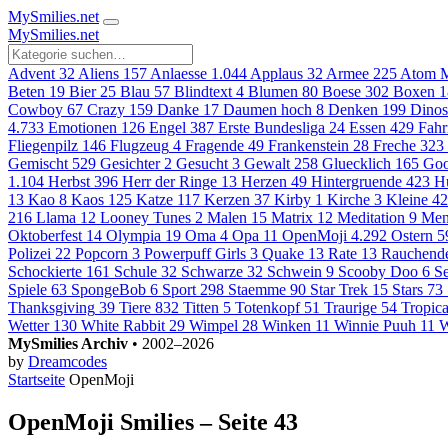
MySmilies
.net
MySmilies
.net
Advent
32
Aliens
157
Anlaesse
1.044
Applaus
32
Armee
225
Atom M
Beten
19
Bier
25
Blau
57
Blindtext
4
Blumen
80
Boese
302
Boxen
1
Cowboy
67
Crazy
159
Danke
17
Daumen hoch
8
Denken
199
Dinos
4.733
Emotionen
126
Engel
387
Erste Bundesliga
24
Essen
429
Fahr
Fliegenpilz
146
Flugzeug
4
Fragende
49
Frankenstein
28
Freche
323
Gemischt
529
Gesichter
2
Gesucht
3
Gewalt
258
Gluecklich
165
Goo
1.104
Herbst
396
Herr der Ringe
13
Herzen
49
Hintergruende
423
H
13
Kao
8
Kaos
125
Katze
117
Kerzen
37
Kirby
1
Kirche
3
Kleine
42
216
Llama
12
Looney Tunes
2
Malen
15
Matrix
12
Meditation
9
Men
Oktoberfest
14
Olympia
19
Oma
4
Opa
11
OpenMoji
4.292
Ostern
5
Polizei
22
Popcorn
3
Powerpuff Girls
3
Quake
13
Rate
13
Rauchend
Schockierte
161
Schule
32
Schwarze
32
Schwein
9
Scooby Doo
6
S
Spiele
63
SpongeBob
6
Sport
298
Staemme
90
Star Trek
15
Stars
73
Thanksgiving
39
Tiere
832
Titten
5
Totenkopf
51
Traurige
54
Tropica
Wetter
130
White Rabbit
29
Wimpel
28
Winken
11
Winnie Puuh
11
W
MySmilies Archiv
• 2002–2026
by
Dreamcodes
Startseite
OpenMoji
OpenMoji Smilies – Seite 43