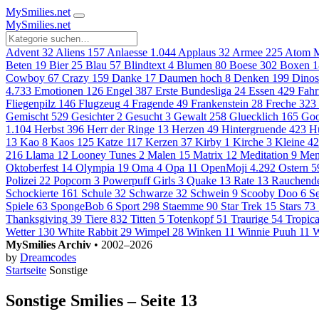
MySmilies
.net
MySmilies
.net
Advent
32
Aliens
157
Anlaesse
1.044
Applaus
32
Armee
225
Atom M
Beten
19
Bier
25
Blau
57
Blindtext
4
Blumen
80
Boese
302
Boxen
1
Cowboy
67
Crazy
159
Danke
17
Daumen hoch
8
Denken
199
Dinos
4.733
Emotionen
126
Engel
387
Erste Bundesliga
24
Essen
429
Fahr
Fliegenpilz
146
Flugzeug
4
Fragende
49
Frankenstein
28
Freche
323
Gemischt
529
Gesichter
2
Gesucht
3
Gewalt
258
Gluecklich
165
Goo
1.104
Herbst
396
Herr der Ringe
13
Herzen
49
Hintergruende
423
H
13
Kao
8
Kaos
125
Katze
117
Kerzen
37
Kirby
1
Kirche
3
Kleine
42
216
Llama
12
Looney Tunes
2
Malen
15
Matrix
12
Meditation
9
Men
Oktoberfest
14
Olympia
19
Oma
4
Opa
11
OpenMoji
4.292
Ostern
5
Polizei
22
Popcorn
3
Powerpuff Girls
3
Quake
13
Rate
13
Rauchend
Schockierte
161
Schule
32
Schwarze
32
Schwein
9
Scooby Doo
6
S
Spiele
63
SpongeBob
6
Sport
298
Staemme
90
Star Trek
15
Stars
73
Thanksgiving
39
Tiere
832
Titten
5
Totenkopf
51
Traurige
54
Tropica
Wetter
130
White Rabbit
29
Wimpel
28
Winken
11
Winnie Puuh
11
W
MySmilies Archiv
• 2002–2026
by
Dreamcodes
Startseite
Sonstige
Sonstige Smilies – Seite 13