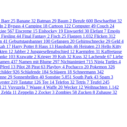
Baer
25
Banane
32
Batman
29
Baum
2
Berufe
600
Beschaeftigt
32
ln
2
Bypass
4
Camping
18
Cartoon
122
Computer
49
Couch
24
ige
567
Eiscreme
15
Eishockey
19
Eiswuerfel
30
Elefant
7
Emojis
Fiesling
44
Final Fantasy
2
Fisch
25
Flaggen
1.032
Flicken
312
en
41
Geburtstagsbanner
100
Gefangen
20
Gehirnschnecke
29
Geld
4
kah
17
Harry Potter
8
Haus
13
Haushalts
46
Heiraten
23
Hello Kitty
kten
12
Jabber
2
Junggesellenabschied
12
Kaempfen
31
Kaffeetasse
anke
103
Krawatte
2
Krieger
39
Kuh
32
Kuss
32
Lachende
67
Liebe
amen
437
Namen mit Blume
297
Nichtanimiert
715
Ninja Turtles
4
Pferd
13
Pilot
28
Pirat
63
Playboy
4
Pochacco
20
Pokemon
326
childer
926
Schlafende
184
Schlagen
18
Schneemann
342
nne
29
Sonnenbrillen
40
Sonstige
5.851
South Park
43
Spam
3
vester
219
Tastatur
126
Tee
14
Telefon
32
Tetris
7
Teufel
245
l
21
Vuvuzela
7
Waage
4
Waffe
20
Wecker
12
Weihnachten
1.142
Zelda
11
Zeppelin
2
Zocker
3
Zombies
58
Zucken
8
Zuhause
32