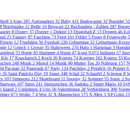
uell
3
Auto
285
Automarken
32
Baby
431
Badewanne
32
Baender
52
8
Briefmarke
12
Brille
16
Browser
22
Buchstaben - Zahlen
287
Buege
aurier
8
Disney
37
Doener
1
Doktor
13
Dragoball Z
13
Drogen
46
Eck
rad
25
Fantasy
87
Fasching
73
Feed
161
Fehler
5
Feuer
8
Feuerwehr
5
Friseur
12
Fruehling
56
Fussball
226
Geburtstag
32
Geburtstags Kerz
gle
12
Grinch
1
Grosse
35
Halloween
276
Halo
1
Hangman
3
Hanuk
uepfend
53
Huete
85
Hummer
4
Hund
47
Icons
9.072
Indianer
57
Inse
Klo
17
Knackarsch
2
Koch
26
Koenig
74
Koerper
162
Kotzen
33
Kr
schen
248
Monk
2
Mugol
14
Musik
90
Mutter Tag
20
Nahrung
157
N
94
Pacman
32
Pagerank
67
Party
134
Patchday
2
Peinlich
16
Penner
6
e
26
Saint Patricks Day
19
Sauer
248
Schal
32
Schaufel
2
Scheisse
8
S
ex
103
Simpsons
212
Skateboard
11
Snoopy
32
Sommer
55
Sonic
2
So
Starwars
107
Stern
241
Sternzeichen
36
Sudoku
2
Super Mario
10
Syl
l Island
2
Umleitung
4
Uno
56
Valentinstag
28
Verkleidung
300
Voege
inter
673
Wolke 7
4
Wut
32
X-Maennchen
175
X-Men
3
XP Grins
15