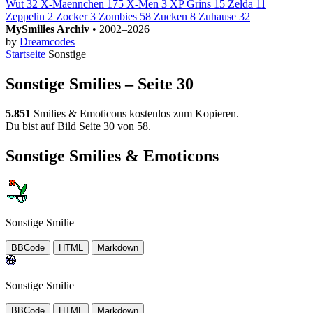
Wut
32
X-Maennchen
175
X-Men
3
XP Grins
15
Zelda
11
Zeppelin
2
Zocker
3
Zombies
58
Zucken
8
Zuhause
32
MySmilies Archiv
• 2002–2026
by
Dreamcodes
Startseite
Sonstige
Sonstige Smilies – Seite 30
5.851
Smilies & Emoticons kostenlos zum Kopieren.
Du bist auf Bild Seite 30 von 58.
Sonstige Smilies & Emoticons
Sonstige Smilie
BBCode
HTML
Markdown
Sonstige Smilie
BBCode
HTML
Markdown