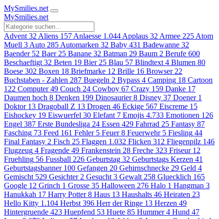
MySmilies
.net
MySmilies
.net
Advent
32
Aliens
157
Anlaesse
1.044
Applaus
32
Armee
225
Atom
Muell
3
Auto
285
Automarken
32
Baby
431
Badewanne
32
Baender
52
Baer
25
Banane
32
Batman
29
Baum
2
Berufe
600
Beschaeftigt
32
Beten
19
Bier
25
Blau
57
Blindtext
4
Blumen
80
Boese
302
Boxen
18
Briefmarke
12
Brille
16
Browser
22
Buchstaben - Zahlen
287
Buegeln
2
Bypass
4
Camping
18
Cartoon
122
Computer
49
Couch
24
Cowboy
67
Crazy
159
Danke
17
Daumen hoch
8
Denken
199
Dinosaurier
8
Disney
37
Doener
1
Doktor
13
Dragoball Z
13
Drogen
46
Eckige
567
Eiscreme
15
Eishockey
19
Eiswuerfel
30
Elefant
7
Emojis
4.733
Emotionen
126
Engel
387
Erste Bundesliga
24
Essen
429
Fahrrad
25
Fantasy
87
Fasching
73
Feed
161
Fehler
5
Feuer
8
Feuerwehr
5
Fiesling
44
Final Fantasy
2
Fisch
25
Flaggen
1.032
Flicken
312
Fliegenpilz
146
Flugzeug
4
Fragende
49
Frankenstein
28
Freche
323
Friseur
12
Fruehling
56
Fussball
226
Geburtstag
32
Geburtstags Kerzen
41
Geburtstagsbanner
100
Gefangen
20
Gehirnschnecke
29
Geld
4
Gemischt
529
Gesichter
2
Gesucht
3
Gewalt
258
Gluecklich
165
Google
12
Grinch
1
Grosse
35
Halloween
276
Halo
1
Hangman
3
Hanukkah
17
Harry Potter
8
Haus
13
Haushalts
46
Heiraten
23
Hello Kitty
1.104
Herbst
396
Herr der Ringe
13
Herzen
49
Hintergruende
423
Huepfend
53
Huete
85
Hummer
4
Hund
47