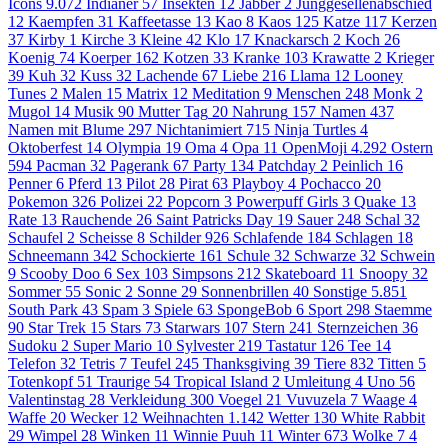
Icons
9.072
Indianer
57
Insekten
12
Jabber
2
Junggesellenabschied
12
Kaempfen
31
Kaffeetasse
13
Kao
8
Kaos
125
Katze
117
Kerzen
37
Kirby
1
Kirche
3
Kleine
42
Klo
17
Knackarsch
2
Koch
26
Koenig
74
Koerper
162
Kotzen
33
Kranke
103
Krawatte
2
Krieger
39
Kuh
32
Kuss
32
Lachende
67
Liebe
216
Llama
12
Looney
Tunes
2
Malen
15
Matrix
12
Meditation
9
Menschen
248
Monk
2
Mugol
14
Musik
90
Mutter Tag
20
Nahrung
157
Namen
437
Namen mit Blume
297
Nichtanimiert
715
Ninja Turtles
4
Oktoberfest
14
Olympia
19
Oma
4
Opa
11
OpenMoji
4.292
Ostern
594
Pacman
32
Pagerank
67
Party
134
Patchday
2
Peinlich
16
Penner
6
Pferd
13
Pilot
28
Pirat
63
Playboy
4
Pochacco
20
Pokemon
326
Polizei
22
Popcorn
3
Powerpuff Girls
3
Quake
13
Rate
13
Rauchende
26
Saint Patricks Day
19
Sauer
248
Schal
32
Schaufel
2
Scheisse
8
Schilder
926
Schlafende
184
Schlagen
18
Schneemann
342
Schockierte
161
Schule
32
Schwarze
32
Schwein
9
Scooby Doo
6
Sex
103
Simpsons
212
Skateboard
11
Snoopy
32
Sommer
55
Sonic
2
Sonne
29
Sonnenbrillen
40
Sonstige
5.851
South Park
43
Spam
3
Spiele
63
SpongeBob
6
Sport
298
Staemme
90
Star Trek
15
Stars
73
Starwars
107
Stern
241
Sternzeichen
36
Sudoku
2
Super Mario
10
Sylvester
219
Tastatur
126
Tee
14
Telefon
32
Tetris
7
Teufel
245
Thanksgiving
39
Tiere
832
Titten
5
Totenkopf
51
Traurige
54
Tropical Island
2
Umleitung
4
Uno
56
Valentinstag
28
Verkleidung
300
Voegel
21
Vuvuzela
7
Waage
4
Waffe
20
Wecker
12
Weihnachten
1.142
Wetter
130
White Rabbit
29
Wimpel
28
Winken
11
Winnie Puuh
11
Winter
673
Wolke 7
4