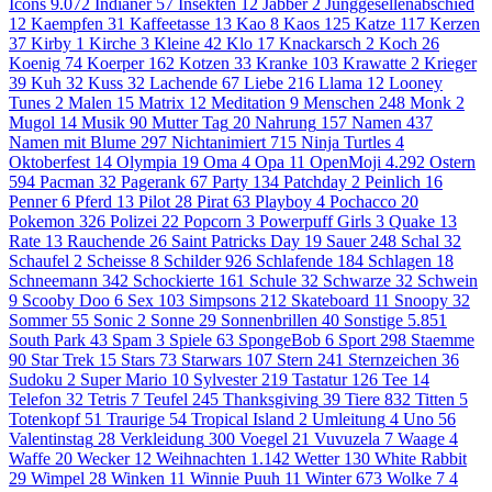
Icons
9.072
Indianer
57
Insekten
12
Jabber
2
Junggesellenabschied
12
Kaempfen
31
Kaffeetasse
13
Kao
8
Kaos
125
Katze
117
Kerzen
37
Kirby
1
Kirche
3
Kleine
42
Klo
17
Knackarsch
2
Koch
26
Koenig
74
Koerper
162
Kotzen
33
Kranke
103
Krawatte
2
Krieger
39
Kuh
32
Kuss
32
Lachende
67
Liebe
216
Llama
12
Looney
Tunes
2
Malen
15
Matrix
12
Meditation
9
Menschen
248
Monk
2
Mugol
14
Musik
90
Mutter Tag
20
Nahrung
157
Namen
437
Namen mit Blume
297
Nichtanimiert
715
Ninja Turtles
4
Oktoberfest
14
Olympia
19
Oma
4
Opa
11
OpenMoji
4.292
Ostern
594
Pacman
32
Pagerank
67
Party
134
Patchday
2
Peinlich
16
Penner
6
Pferd
13
Pilot
28
Pirat
63
Playboy
4
Pochacco
20
Pokemon
326
Polizei
22
Popcorn
3
Powerpuff Girls
3
Quake
13
Rate
13
Rauchende
26
Saint Patricks Day
19
Sauer
248
Schal
32
Schaufel
2
Scheisse
8
Schilder
926
Schlafende
184
Schlagen
18
Schneemann
342
Schockierte
161
Schule
32
Schwarze
32
Schwein
9
Scooby Doo
6
Sex
103
Simpsons
212
Skateboard
11
Snoopy
32
Sommer
55
Sonic
2
Sonne
29
Sonnenbrillen
40
Sonstige
5.851
South Park
43
Spam
3
Spiele
63
SpongeBob
6
Sport
298
Staemme
90
Star Trek
15
Stars
73
Starwars
107
Stern
241
Sternzeichen
36
Sudoku
2
Super Mario
10
Sylvester
219
Tastatur
126
Tee
14
Telefon
32
Tetris
7
Teufel
245
Thanksgiving
39
Tiere
832
Titten
5
Totenkopf
51
Traurige
54
Tropical Island
2
Umleitung
4
Uno
56
Valentinstag
28
Verkleidung
300
Voegel
21
Vuvuzela
7
Waage
4
Waffe
20
Wecker
12
Weihnachten
1.142
Wetter
130
White Rabbit
29
Wimpel
28
Winken
11
Winnie Puuh
11
Winter
673
Wolke 7
4