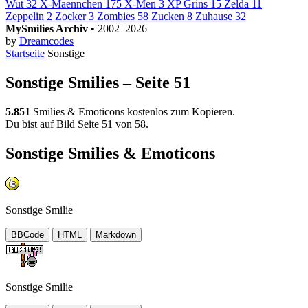
Wut
32
X-Maennchen
175
X-Men
3
XP Grins
15
Zelda
11
Zeppelin
2
Zocker
3
Zombies
58
Zucken
8
Zuhause
32
MySmilies Archiv
• 2002–2026
by
Dreamcodes
Startseite
Sonstige
Sonstige Smilies – Seite 51
5.851
Smilies & Emoticons kostenlos zum Kopieren.
Du bist auf Bild Seite 51 von 58.
Sonstige Smilies & Emoticons
Sonstige Smilie
BBCode
HTML
Markdown
Sonstige Smilie