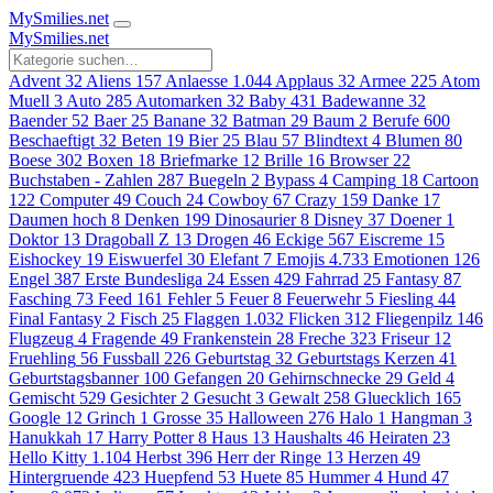
MySmilies
.net
MySmilies
.net
Advent
32
Aliens
157
Anlaesse
1.044
Applaus
32
Armee
225
Atom
Muell
3
Auto
285
Automarken
32
Baby
431
Badewanne
32
Baender
52
Baer
25
Banane
32
Batman
29
Baum
2
Berufe
600
Beschaeftigt
32
Beten
19
Bier
25
Blau
57
Blindtext
4
Blumen
80
Boese
302
Boxen
18
Briefmarke
12
Brille
16
Browser
22
Buchstaben - Zahlen
287
Buegeln
2
Bypass
4
Camping
18
Cartoon
122
Computer
49
Couch
24
Cowboy
67
Crazy
159
Danke
17
Daumen hoch
8
Denken
199
Dinosaurier
8
Disney
37
Doener
1
Doktor
13
Dragoball Z
13
Drogen
46
Eckige
567
Eiscreme
15
Eishockey
19
Eiswuerfel
30
Elefant
7
Emojis
4.733
Emotionen
126
Engel
387
Erste Bundesliga
24
Essen
429
Fahrrad
25
Fantasy
87
Fasching
73
Feed
161
Fehler
5
Feuer
8
Feuerwehr
5
Fiesling
44
Final Fantasy
2
Fisch
25
Flaggen
1.032
Flicken
312
Fliegenpilz
146
Flugzeug
4
Fragende
49
Frankenstein
28
Freche
323
Friseur
12
Fruehling
56
Fussball
226
Geburtstag
32
Geburtstags Kerzen
41
Geburtstagsbanner
100
Gefangen
20
Gehirnschnecke
29
Geld
4
Gemischt
529
Gesichter
2
Gesucht
3
Gewalt
258
Gluecklich
165
Google
12
Grinch
1
Grosse
35
Halloween
276
Halo
1
Hangman
3
Hanukkah
17
Harry Potter
8
Haus
13
Haushalts
46
Heiraten
23
Hello Kitty
1.104
Herbst
396
Herr der Ringe
13
Herzen
49
Hintergruende
423
Huepfend
53
Huete
85
Hummer
4
Hund
47