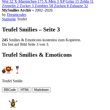
Wut
32
X-Maennchen
175
X-Men
3
XP Grins
15
Zelda
11
Zeppelin
2
Zocker
3
Zombies
58
Zucken
8
Zuhause
32
MySmilies Archiv
• 2002–2026
by
Dreamcodes
Startseite
Teufel
Teufel Smilies – Seite 3
245
Smilies & Emoticons kostenlos zum Kopieren.
Du bist auf Bild Seite 3 von 3.
Teufel Smilies & Emoticons
Teufel Smilie
BBCode
HTML
Markdown