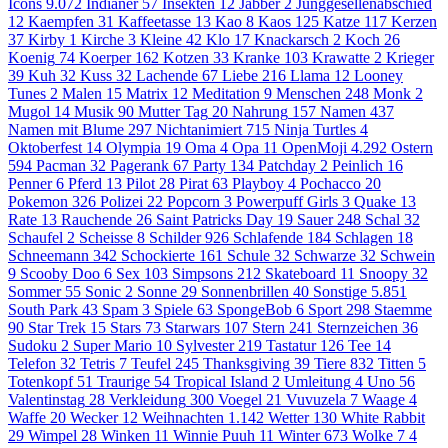
Icons
9.072
Indianer
57
Insekten
12
Jabber
2
Junggesellenabschied
12
Kaempfen
31
Kaffeetasse
13
Kao
8
Kaos
125
Katze
117
Kerzen
37
Kirby
1
Kirche
3
Kleine
42
Klo
17
Knackarsch
2
Koch
26
Koenig
74
Koerper
162
Kotzen
33
Kranke
103
Krawatte
2
Krieger
39
Kuh
32
Kuss
32
Lachende
67
Liebe
216
Llama
12
Looney
Tunes
2
Malen
15
Matrix
12
Meditation
9
Menschen
248
Monk
2
Mugol
14
Musik
90
Mutter Tag
20
Nahrung
157
Namen
437
Namen mit Blume
297
Nichtanimiert
715
Ninja Turtles
4
Oktoberfest
14
Olympia
19
Oma
4
Opa
11
OpenMoji
4.292
Ostern
594
Pacman
32
Pagerank
67
Party
134
Patchday
2
Peinlich
16
Penner
6
Pferd
13
Pilot
28
Pirat
63
Playboy
4
Pochacco
20
Pokemon
326
Polizei
22
Popcorn
3
Powerpuff Girls
3
Quake
13
Rate
13
Rauchende
26
Saint Patricks Day
19
Sauer
248
Schal
32
Schaufel
2
Scheisse
8
Schilder
926
Schlafende
184
Schlagen
18
Schneemann
342
Schockierte
161
Schule
32
Schwarze
32
Schwein
9
Scooby Doo
6
Sex
103
Simpsons
212
Skateboard
11
Snoopy
32
Sommer
55
Sonic
2
Sonne
29
Sonnenbrillen
40
Sonstige
5.851
South Park
43
Spam
3
Spiele
63
SpongeBob
6
Sport
298
Staemme
90
Star Trek
15
Stars
73
Starwars
107
Stern
241
Sternzeichen
36
Sudoku
2
Super Mario
10
Sylvester
219
Tastatur
126
Tee
14
Telefon
32
Tetris
7
Teufel
245
Thanksgiving
39
Tiere
832
Titten
5
Totenkopf
51
Traurige
54
Tropical Island
2
Umleitung
4
Uno
56
Valentinstag
28
Verkleidung
300
Voegel
21
Vuvuzela
7
Waage
4
Waffe
20
Wecker
12
Weihnachten
1.142
Wetter
130
White Rabbit
29
Wimpel
28
Winken
11
Winnie Puuh
11
Winter
673
Wolke 7
4