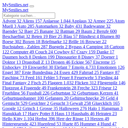
MySmilies
.net
MySmilies
.net
Advent
32
Aliens
157
Anlaesse
1.044
Applaus
32
Armee
225
Atom
Muell
3
Auto
285
Automarken
32
Baby
431
Badewanne
32
Baender
52
Baer
25
Banane
32
Batman
29
Baum
2
Berufe
600
Beschaeftigt
32
Beten
19
Bier
25
Blau
57
Blindtext
4
Blumen
80
Boese
302
Boxen
18
Briefmarke
12
Brille
16
Browser
22
Buchstaben - Zahlen
287
Buegeln
2
Bypass
4
Camping
18
Cartoon
122
Computer
49
Couch
24
Cowboy
67
Crazy
159
Danke
17
Daumen hoch
8
Denken
199
Dinosaurier
8
Disney
37
Doener
1
Doktor
13
Dragoball Z
13
Drogen
46
Eckige
567
Eiscreme
15
Eishockey
19
Eiswuerfel
30
Elefant
7
Emojis
4.733
Emotionen
126
Engel
387
Erste Bundesliga
24
Essen
429
Fahrrad
25
Fantasy
87
Fasching
73
Feed
161
Fehler
5
Feuer
8
Feuerwehr
5
Fiesling
44
Final Fantasy
2
Fisch
25
Flaggen
1.032
Flicken
312
Fliegenpilz
146
Flugzeug
4
Fragende
49
Frankenstein
28
Freche
323
Friseur
12
Fruehling
56
Fussball
226
Geburtstag
32
Geburtstags Kerzen
41
Geburtstagsbanner
100
Gefangen
20
Gehirnschnecke
29
Geld
4
Gemischt
529
Gesichter
2
Gesucht
3
Gewalt
258
Gluecklich
165
Google
12
Grinch
1
Grosse
35
Halloween
276
Halo
1
Hangman
3
Hanukkah
17
Harry Potter
8
Haus
13
Haushalts
46
Heiraten
23
Hello Kitty
1.104
Herbst
396
Herr der Ringe
13
Herzen
49
Hintergruende
423
Huepfend
53
Huete
85
Hummer
4
Hund
47