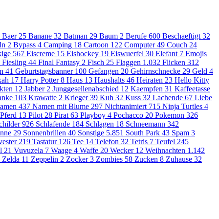
Baer
25
Banane
32
Batman
29
Baum
2
Berufe
600
Beschaeftigt
32
ln
2
Bypass
4
Camping
18
Cartoon
122
Computer
49
Couch
24
ige
567
Eiscreme
15
Eishockey
19
Eiswuerfel
30
Elefant
7
Emojis
Fiesling
44
Final Fantasy
2
Fisch
25
Flaggen
1.032
Flicken
312
en
41
Geburtstagsbanner
100
Gefangen
20
Gehirnschnecke
29
Geld
4
kah
17
Harry Potter
8
Haus
13
Haushalts
46
Heiraten
23
Hello Kitty
kten
12
Jabber
2
Junggesellenabschied
12
Kaempfen
31
Kaffeetasse
anke
103
Krawatte
2
Krieger
39
Kuh
32
Kuss
32
Lachende
67
Liebe
amen
437
Namen mit Blume
297
Nichtanimiert
715
Ninja Turtles
4
Pferd
13
Pilot
28
Pirat
63
Playboy
4
Pochacco
20
Pokemon
326
childer
926
Schlafende
184
Schlagen
18
Schneemann
342
nne
29
Sonnenbrillen
40
Sonstige
5.851
South Park
43
Spam
3
vester
219
Tastatur
126
Tee
14
Telefon
32
Tetris
7
Teufel
245
l
21
Vuvuzela
7
Waage
4
Waffe
20
Wecker
12
Weihnachten
1.142
Zelda
11
Zeppelin
2
Zocker
3
Zombies
58
Zucken
8
Zuhause
32