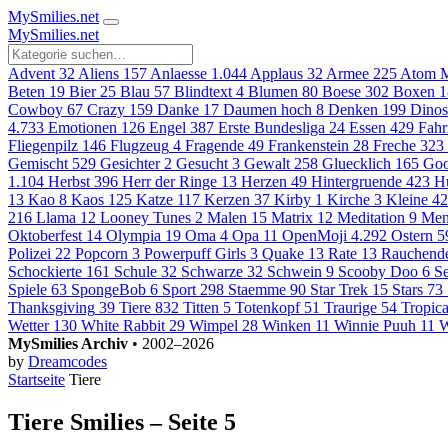
MySmilies
.net
MySmilies
.net
Advent
32
Aliens
157
Anlaesse
1.044
Applaus
32
Armee
225
Atom M
Beten
19
Bier
25
Blau
57
Blindtext
4
Blumen
80
Boese
302
Boxen
1
Cowboy
67
Crazy
159
Danke
17
Daumen hoch
8
Denken
199
Dinos
4.733
Emotionen
126
Engel
387
Erste Bundesliga
24
Essen
429
Fahr
Fliegenpilz
146
Flugzeug
4
Fragende
49
Frankenstein
28
Freche
323
Gemischt
529
Gesichter
2
Gesucht
3
Gewalt
258
Gluecklich
165
Goo
1.104
Herbst
396
Herr der Ringe
13
Herzen
49
Hintergruende
423
H
13
Kao
8
Kaos
125
Katze
117
Kerzen
37
Kirby
1
Kirche
3
Kleine
42
216
Llama
12
Looney Tunes
2
Malen
15
Matrix
12
Meditation
9
Men
Oktoberfest
14
Olympia
19
Oma
4
Opa
11
OpenMoji
4.292
Ostern
5
Polizei
22
Popcorn
3
Powerpuff Girls
3
Quake
13
Rate
13
Rauchend
Schockierte
161
Schule
32
Schwarze
32
Schwein
9
Scooby Doo
6
S
Spiele
63
SpongeBob
6
Sport
298
Staemme
90
Star Trek
15
Stars
73
Thanksgiving
39
Tiere
832
Titten
5
Totenkopf
51
Traurige
54
Tropica
Wetter
130
White Rabbit
29
Wimpel
28
Winken
11
Winnie Puuh
11
W
MySmilies Archiv
• 2002–2026
by
Dreamcodes
Startseite
Tiere
Tiere Smilies – Seite 5