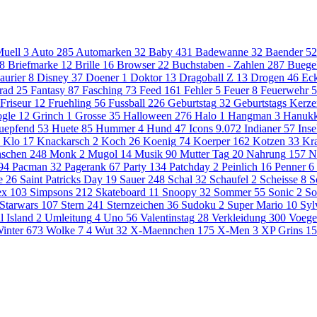
uell
3
Auto
285
Automarken
32
Baby
431
Badewanne
32
Baender
52
8
Briefmarke
12
Brille
16
Browser
22
Buchstaben - Zahlen
287
Buege
aurier
8
Disney
37
Doener
1
Doktor
13
Dragoball Z
13
Drogen
46
Eck
rad
25
Fantasy
87
Fasching
73
Feed
161
Fehler
5
Feuer
8
Feuerwehr
5
Friseur
12
Fruehling
56
Fussball
226
Geburtstag
32
Geburtstags Kerz
gle
12
Grinch
1
Grosse
35
Halloween
276
Halo
1
Hangman
3
Hanuk
uepfend
53
Huete
85
Hummer
4
Hund
47
Icons
9.072
Indianer
57
Inse
Klo
17
Knackarsch
2
Koch
26
Koenig
74
Koerper
162
Kotzen
33
Kr
schen
248
Monk
2
Mugol
14
Musik
90
Mutter Tag
20
Nahrung
157
N
94
Pacman
32
Pagerank
67
Party
134
Patchday
2
Peinlich
16
Penner
6
e
26
Saint Patricks Day
19
Sauer
248
Schal
32
Schaufel
2
Scheisse
8
S
ex
103
Simpsons
212
Skateboard
11
Snoopy
32
Sommer
55
Sonic
2
So
Starwars
107
Stern
241
Sternzeichen
36
Sudoku
2
Super Mario
10
Syl
l Island
2
Umleitung
4
Uno
56
Valentinstag
28
Verkleidung
300
Voege
inter
673
Wolke 7
4
Wut
32
X-Maennchen
175
X-Men
3
XP Grins
15