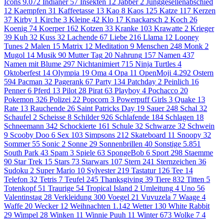
Icons
9.072
Indianer
57
Insekten
12
Jabber
2
Junggesellenabschied
12
Kaempfen
31
Kaffeetasse
13
Kao
8
Kaos
125
Katze
117
Kerzen
37
Kirby
1
Kirche
3
Kleine
42
Klo
17
Knackarsch
2
Koch
26
Koenig
74
Koerper
162
Kotzen
33
Kranke
103
Krawatte
2
Krieger
39
Kuh
32
Kuss
32
Lachende
67
Liebe
216
Llama
12
Looney
Tunes
2
Malen
15
Matrix
12
Meditation
9
Menschen
248
Monk
2
Mugol
14
Musik
90
Mutter Tag
20
Nahrung
157
Namen
437
Namen mit Blume
297
Nichtanimiert
715
Ninja Turtles
4
Oktoberfest
14
Olympia
19
Oma
4
Opa
11
OpenMoji
4.292
Ostern
594
Pacman
32
Pagerank
67
Party
134
Patchday
2
Peinlich
16
Penner
6
Pferd
13
Pilot
28
Pirat
63
Playboy
4
Pochacco
20
Pokemon
326
Polizei
22
Popcorn
3
Powerpuff Girls
3
Quake
13
Rate
13
Rauchende
26
Saint Patricks Day
19
Sauer
248
Schal
32
Schaufel
2
Scheisse
8
Schilder
926
Schlafende
184
Schlagen
18
Schneemann
342
Schockierte
161
Schule
32
Schwarze
32
Schwein
9
Scooby Doo
6
Sex
103
Simpsons
212
Skateboard
11
Snoopy
32
Sommer
55
Sonic
2
Sonne
29
Sonnenbrillen
40
Sonstige
5.851
South Park
43
Spam
3
Spiele
63
SpongeBob
6
Sport
298
Staemme
90
Star Trek
15
Stars
73
Starwars
107
Stern
241
Sternzeichen
36
Sudoku
2
Super Mario
10
Sylvester
219
Tastatur
126
Tee
14
Telefon
32
Tetris
7
Teufel
245
Thanksgiving
39
Tiere
832
Titten
5
Totenkopf
51
Traurige
54
Tropical Island
2
Umleitung
4
Uno
56
Valentinstag
28
Verkleidung
300
Voegel
21
Vuvuzela
7
Waage
4
Waffe
20
Wecker
12
Weihnachten
1.142
Wetter
130
White Rabbit
29
Wimpel
28
Winken
11
Winnie Puuh
11
Winter
673
Wolke 7
4