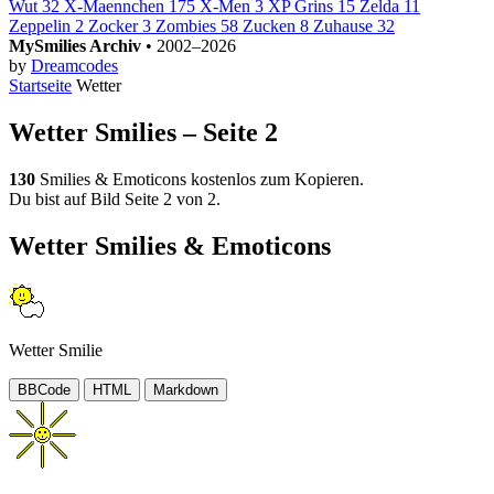
Wut
32
X-Maennchen
175
X-Men
3
XP Grins
15
Zelda
11
Zeppelin
2
Zocker
3
Zombies
58
Zucken
8
Zuhause
32
MySmilies Archiv
• 2002–2026
by
Dreamcodes
Startseite
Wetter
Wetter Smilies – Seite 2
130
Smilies & Emoticons kostenlos zum Kopieren.
Du bist auf Bild Seite 2 von 2.
Wetter Smilies & Emoticons
Wetter Smilie
BBCode
HTML
Markdown