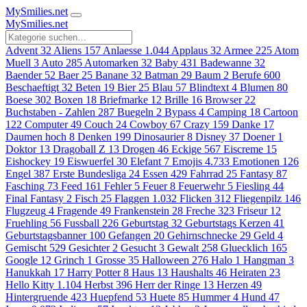
MySmilies
.net
MySmilies
.net
Advent
32
Aliens
157
Anlaesse
1.044
Applaus
32
Armee
225
Atom
Muell
3
Auto
285
Automarken
32
Baby
431
Badewanne
32
Baender
52
Baer
25
Banane
32
Batman
29
Baum
2
Berufe
600
Beschaeftigt
32
Beten
19
Bier
25
Blau
57
Blindtext
4
Blumen
80
Boese
302
Boxen
18
Briefmarke
12
Brille
16
Browser
22
Buchstaben - Zahlen
287
Buegeln
2
Bypass
4
Camping
18
Cartoon
122
Computer
49
Couch
24
Cowboy
67
Crazy
159
Danke
17
Daumen hoch
8
Denken
199
Dinosaurier
8
Disney
37
Doener
1
Doktor
13
Dragoball Z
13
Drogen
46
Eckige
567
Eiscreme
15
Eishockey
19
Eiswuerfel
30
Elefant
7
Emojis
4.733
Emotionen
126
Engel
387
Erste Bundesliga
24
Essen
429
Fahrrad
25
Fantasy
87
Fasching
73
Feed
161
Fehler
5
Feuer
8
Feuerwehr
5
Fiesling
44
Final Fantasy
2
Fisch
25
Flaggen
1.032
Flicken
312
Fliegenpilz
146
Flugzeug
4
Fragende
49
Frankenstein
28
Freche
323
Friseur
12
Fruehling
56
Fussball
226
Geburtstag
32
Geburtstags Kerzen
41
Geburtstagsbanner
100
Gefangen
20
Gehirnschnecke
29
Geld
4
Gemischt
529
Gesichter
2
Gesucht
3
Gewalt
258
Gluecklich
165
Google
12
Grinch
1
Grosse
35
Halloween
276
Halo
1
Hangman
3
Hanukkah
17
Harry Potter
8
Haus
13
Haushalts
46
Heiraten
23
Hello Kitty
1.104
Herbst
396
Herr der Ringe
13
Herzen
49
Hintergruende
423
Huepfend
53
Huete
85
Hummer
4
Hund
47