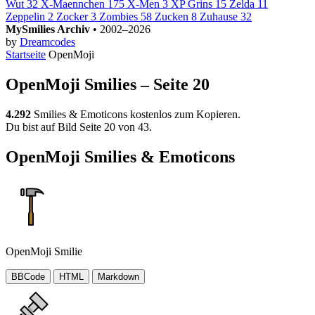
Wut
32
X-Maennchen
175
X-Men
3
XP Grins
15
Zelda
11
Zeppelin
2
Zocker
3
Zombies
58
Zucken
8
Zuhause
32
MySmilies Archiv
• 2002–2026
by
Dreamcodes
Startseite
OpenMoji
OpenMoji Smilies – Seite 20
4.292
Smilies & Emoticons kostenlos zum Kopieren.
Du bist auf Bild Seite 20 von 43.
OpenMoji Smilies & Emoticons
OpenMoji Smilie
BBCode
HTML
Markdown