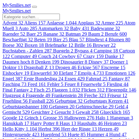
MySmilies
.net
MySmilies
.net
Advent
32
Aliens
157
Anlaesse
1.044
Applaus
32
Armee
225
Atom
Muell
3
Auto
285
Automarken
32
Baby
431
Badewanne
32
Baender
52
Baer
25
Banane
32
Batman
29
Baum
2
Berufe
600
Beschaeftigt
32
Beten
19
Bier
25
Blau
57
Blindtext
4
Blumen
80
Boese
302
Boxen
18
Briefmarke
12
Brille
16
Browser
22
Buchstaben - Zahlen
287
Buegeln
2
Bypass
4
Camping
18
Cartoon
122
Computer
49
Couch
24
Cowboy
67
Crazy
159
Danke
17
Daumen hoch
8
Denken
199
Dinosaurier
8
Disney
37
Doener
1
Doktor
13
Dragoball Z
13
Drogen
46
Eckige
567
Eiscreme
15
Eishockey
19
Eiswuerfel
30
Elefant
7
Emojis
4.733
Emotionen
126
Engel
387
Erste Bundesliga
24
Essen
429
Fahrrad
25
Fantasy
87
Fasching
73
Feed
161
Fehler
5
Feuer
8
Feuerwehr
5
Fiesling
44
Final Fantasy
2
Fisch
25
Flaggen
1.032
Flicken
312
Fliegenpilz
146
Flugzeug
4
Fragende
49
Frankenstein
28
Freche
323
Friseur
12
Fruehling
56
Fussball
226
Geburtstag
32
Geburtstags Kerzen
41
Geburtstagsbanner
100
Gefangen
20
Gehirnschnecke
29
Geld
4
Gemischt
529
Gesichter
2
Gesucht
3
Gewalt
258
Gluecklich
165
Google
12
Grinch
1
Grosse
35
Halloween
276
Halo
1
Hangman
3
Hanukkah
17
Harry Potter
8
Haus
13
Haushalts
46
Heiraten
23
Hello Kitty
1.104
Herbst
396
Herr der Ringe
13
Herzen
49
Hintergruende
423
Huepfend
53
Huete
85
Hummer
4
Hund
47