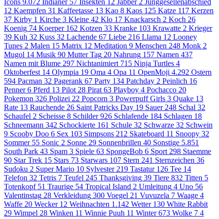
Icons
9.072
Indianer
57
Insekten
12
Jabber
2
Junggesellenabschied
12
Kaempfen
31
Kaffeetasse
13
Kao
8
Kaos
125
Katze
117
Kerzen
37
Kirby
1
Kirche
3
Kleine
42
Klo
17
Knackarsch
2
Koch
26
Koenig
74
Koerper
162
Kotzen
33
Kranke
103
Krawatte
2
Krieger
39
Kuh
32
Kuss
32
Lachende
67
Liebe
216
Llama
12
Looney
Tunes
2
Malen
15
Matrix
12
Meditation
9
Menschen
248
Monk
2
Mugol
14
Musik
90
Mutter Tag
20
Nahrung
157
Namen
437
Namen mit Blume
297
Nichtanimiert
715
Ninja Turtles
4
Oktoberfest
14
Olympia
19
Oma
4
Opa
11
OpenMoji
4.292
Ostern
594
Pacman
32
Pagerank
67
Party
134
Patchday
2
Peinlich
16
Penner
6
Pferd
13
Pilot
28
Pirat
63
Playboy
4
Pochacco
20
Pokemon
326
Polizei
22
Popcorn
3
Powerpuff Girls
3
Quake
13
Rate
13
Rauchende
26
Saint Patricks Day
19
Sauer
248
Schal
32
Schaufel
2
Scheisse
8
Schilder
926
Schlafende
184
Schlagen
18
Schneemann
342
Schockierte
161
Schule
32
Schwarze
32
Schwein
9
Scooby Doo
6
Sex
103
Simpsons
212
Skateboard
11
Snoopy
32
Sommer
55
Sonic
2
Sonne
29
Sonnenbrillen
40
Sonstige
5.851
South Park
43
Spam
3
Spiele
63
SpongeBob
6
Sport
298
Staemme
90
Star Trek
15
Stars
73
Starwars
107
Stern
241
Sternzeichen
36
Sudoku
2
Super Mario
10
Sylvester
219
Tastatur
126
Tee
14
Telefon
32
Tetris
7
Teufel
245
Thanksgiving
39
Tiere
832
Titten
5
Totenkopf
51
Traurige
54
Tropical Island
2
Umleitung
4
Uno
56
Valentinstag
28
Verkleidung
300
Voegel
21
Vuvuzela
7
Waage
4
Waffe
20
Wecker
12
Weihnachten
1.142
Wetter
130
White Rabbit
29
Wimpel
28
Winken
11
Winnie Puuh
11
Winter
673
Wolke 7
4