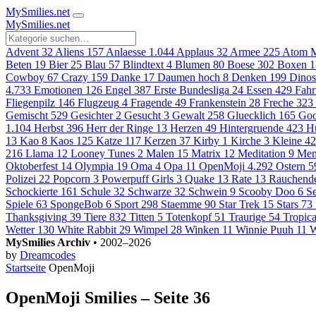
MySmilies
.net
MySmilies
.net
Advent
32
Aliens
157
Anlaesse
1.044
Applaus
32
Armee
225
Atom M
Beten
19
Bier
25
Blau
57
Blindtext
4
Blumen
80
Boese
302
Boxen
1
Cowboy
67
Crazy
159
Danke
17
Daumen hoch
8
Denken
199
Dinos
4.733
Emotionen
126
Engel
387
Erste Bundesliga
24
Essen
429
Fahr
Fliegenpilz
146
Flugzeug
4
Fragende
49
Frankenstein
28
Freche
323
Gemischt
529
Gesichter
2
Gesucht
3
Gewalt
258
Gluecklich
165
Goo
1.104
Herbst
396
Herr der Ringe
13
Herzen
49
Hintergruende
423
H
13
Kao
8
Kaos
125
Katze
117
Kerzen
37
Kirby
1
Kirche
3
Kleine
42
216
Llama
12
Looney Tunes
2
Malen
15
Matrix
12
Meditation
9
Men
Oktoberfest
14
Olympia
19
Oma
4
Opa
11
OpenMoji
4.292
Ostern
5
Polizei
22
Popcorn
3
Powerpuff Girls
3
Quake
13
Rate
13
Rauchend
Schockierte
161
Schule
32
Schwarze
32
Schwein
9
Scooby Doo
6
S
Spiele
63
SpongeBob
6
Sport
298
Staemme
90
Star Trek
15
Stars
73
Thanksgiving
39
Tiere
832
Titten
5
Totenkopf
51
Traurige
54
Tropica
Wetter
130
White Rabbit
29
Wimpel
28
Winken
11
Winnie Puuh
11
W
MySmilies Archiv
• 2002–2026
by
Dreamcodes
Startseite
OpenMoji
OpenMoji Smilies – Seite 36