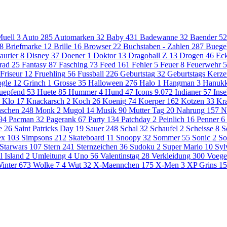
uell
3
Auto
285
Automarken
32
Baby
431
Badewanne
32
Baender
52
8
Briefmarke
12
Brille
16
Browser
22
Buchstaben - Zahlen
287
Buege
aurier
8
Disney
37
Doener
1
Doktor
13
Dragoball Z
13
Drogen
46
Eck
rad
25
Fantasy
87
Fasching
73
Feed
161
Fehler
5
Feuer
8
Feuerwehr
5
Friseur
12
Fruehling
56
Fussball
226
Geburtstag
32
Geburtstags Kerz
gle
12
Grinch
1
Grosse
35
Halloween
276
Halo
1
Hangman
3
Hanuk
uepfend
53
Huete
85
Hummer
4
Hund
47
Icons
9.072
Indianer
57
Inse
Klo
17
Knackarsch
2
Koch
26
Koenig
74
Koerper
162
Kotzen
33
Kr
schen
248
Monk
2
Mugol
14
Musik
90
Mutter Tag
20
Nahrung
157
N
94
Pacman
32
Pagerank
67
Party
134
Patchday
2
Peinlich
16
Penner
6
e
26
Saint Patricks Day
19
Sauer
248
Schal
32
Schaufel
2
Scheisse
8
S
ex
103
Simpsons
212
Skateboard
11
Snoopy
32
Sommer
55
Sonic
2
So
Starwars
107
Stern
241
Sternzeichen
36
Sudoku
2
Super Mario
10
Syl
l Island
2
Umleitung
4
Uno
56
Valentinstag
28
Verkleidung
300
Voege
inter
673
Wolke 7
4
Wut
32
X-Maennchen
175
X-Men
3
XP Grins
15