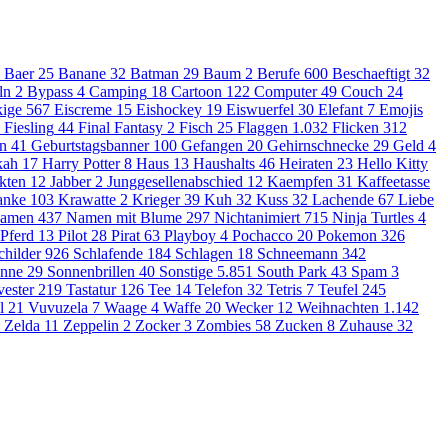
Baer
25
Banane
32
Batman
29
Baum
2
Berufe
600
Beschaeftigt
32
ln
2
Bypass
4
Camping
18
Cartoon
122
Computer
49
Couch
24
ige
567
Eiscreme
15
Eishockey
19
Eiswuerfel
30
Elefant
7
Emojis
Fiesling
44
Final Fantasy
2
Fisch
25
Flaggen
1.032
Flicken
312
en
41
Geburtstagsbanner
100
Gefangen
20
Gehirnschnecke
29
Geld
4
kah
17
Harry Potter
8
Haus
13
Haushalts
46
Heiraten
23
Hello Kitty
kten
12
Jabber
2
Junggesellenabschied
12
Kaempfen
31
Kaffeetasse
anke
103
Krawatte
2
Krieger
39
Kuh
32
Kuss
32
Lachende
67
Liebe
amen
437
Namen mit Blume
297
Nichtanimiert
715
Ninja Turtles
4
Pferd
13
Pilot
28
Pirat
63
Playboy
4
Pochacco
20
Pokemon
326
childer
926
Schlafende
184
Schlagen
18
Schneemann
342
nne
29
Sonnenbrillen
40
Sonstige
5.851
South Park
43
Spam
3
vester
219
Tastatur
126
Tee
14
Telefon
32
Tetris
7
Teufel
245
l
21
Vuvuzela
7
Waage
4
Waffe
20
Wecker
12
Weihnachten
1.142
Zelda
11
Zeppelin
2
Zocker
3
Zombies
58
Zucken
8
Zuhause
32